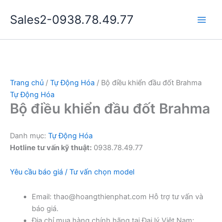
Nhảy
Sales2-0938.78.49.77
tới
Main
nội
dung
Men
Trang chủ
/
Tự Động Hóa
/ Bộ điều khiển đầu đốt Brahma
Tự Động Hóa
Bộ điều khiển đầu đốt Brahma
Danh mục:
Tự Động Hóa
Hotline tư vấn kỹ thuật:
0938.78.49.77
Yêu cầu báo giá / Tư vấn chọn model
Email: thao@hoangthienphat.com Hỗ trợ tư vấn và
báo giá.
Địa chỉ mua hàng chính hãng tại Đại lý Việt Nam: