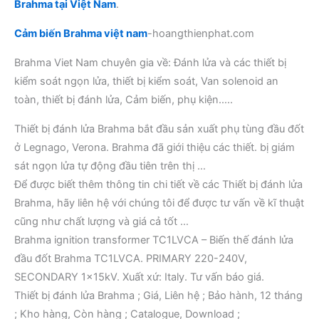
Brahma tại Việt Nam
.
Cảm biến Brahma việt nam
-hoangthienphat.com
Brahma Viet Nam chuyên gia về: Đánh lửa và các thiết bị
kiểm soát ngọn lửa, thiết bị kiểm soát, Van solenoid an
toàn, thiết bị đánh lửa, Cảm biến, phụ kiện…..
Thiết bị đánh lửa Brahma bắt đầu sản xuất phụ tùng đầu đốt
ở Legnago, Verona. Brahma đã giới thiệu các thiết. bị giám
sát ngọn lửa tự động đầu tiên trên thị …
Để được biết thêm thông tin chi tiết về các Thiết bị đánh lửa
Brahma, hãy liên hệ với chúng tôi để được tư vấn về kĩ thuật
cũng như chất lượng và giá cả tốt …
Brahma ignition transformer TC1LVCA – Biến thế đánh lửa
đầu đốt Brahma TC1LVCA. PRIMARY 220-240V,
SECONDARY 1x15kV. Xuất xứ: Italy. Tư vấn báo giá.
Thiết bị đánh lửa Brahma ; Giá, Liên hệ ; Bảo hành, 12 tháng
; Kho hàng, Còn hàng ; Catalogue, Download ;