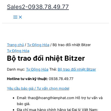
Nhảy
Sales2-0938.78.49.77
tới
Main
nội
Menu
dung
Trang chủ
/
Tự Động Hóa
/ Bộ trao đổi nhiệt Bitzer
Tự Động Hóa
Bộ trao đổi nhiệt Bitzer
Danh mục:
Tự Động Hóa
Thẻ:
Bộ trao đổi nhiệt Bitzer
Hotline tư vấn kỹ thuật:
0938.78.49.77
Yêu cầu báo giá / Tư vấn chọn model
Email: thao@hoangthienphat.com Hỗ trợ tư vấn và
báo giá.
Địa chỉ mua hàng chính hãng tại Đại lý Việt Nam: