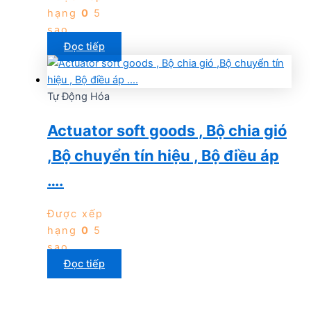
hạng
0
5
sao
Đọc tiếp
Tự Động Hóa
Actuator soft goods , Bộ chia gió
,Bộ chuyển tín hiệu , Bộ điều áp
….
Được xếp
hạng
0
5
sao
Đọc tiếp