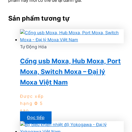
phẩm này mới có thể để lại đánh giá.
Sản phẩm tương tự
Tự Động Hóa
Cổng usb Moxa, Hub Moxa, Port
Moxa, Switch Moxa – Đại lý
Moxa Việt Nam
Được xếp
hạng
0
5
sao
Đọc tiếp