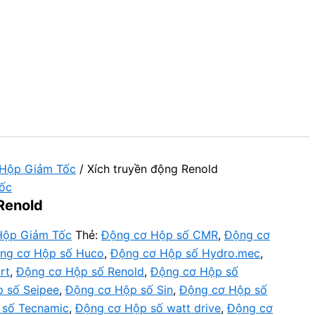
 Hộp Giảm Tốc
/ Xích truyền động Renold
ốc
Renold
Hộp Giảm Tốc
Thẻ:
Động cơ Hộp số CMR
,
Động cơ
ng cơ Hộp số Huco
,
Động cơ Hộp số Hydro.mec
,
rt
,
Động cơ Hộp số Renold
,
Động cơ Hộp số
 số Seipee
,
Động cơ Hộp số Sin
,
Động cơ Hộp số
 số Tecnamic
,
Động cơ Hộp số watt drive
,
Động cơ