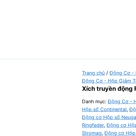
Trang chủ
/
Động Cơ -
Động Cơ - Hộp Giảm T
Xích truyền động 
Danh mục:
Động Cơ - 
Hộp số Continental
,
Độ
Động cơ Hộp số Neuga
Ringfeder
,
Động cơ Hộp
Stromag
,
Động cơ Hộp