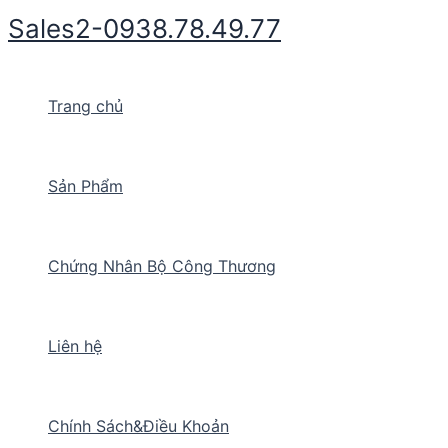
Nhảy
Sales2-0938.78.49.77
tới
nội
dung
Trang chủ
Sản Phẩm
Chứng Nhân Bộ Công Thương
Liên hệ
Chính Sách&Điều Khoản