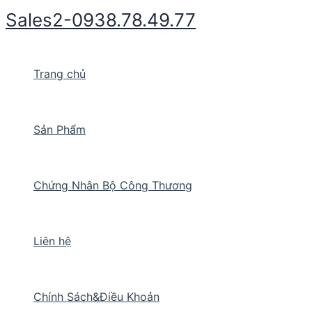
Nhảy
Sales2-0938.78.49.77
tới
nội
dung
Trang chủ
Sản Phẩm
Chứng Nhân Bộ Công Thương
Liên hệ
Chính Sách&Điều Khoản