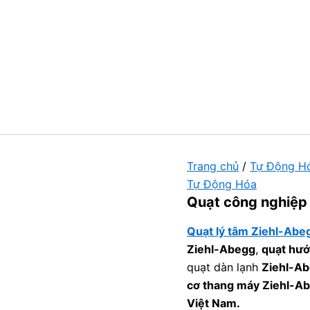
Trang chủ
/
Tự Động H
Tự Động Hóa
Quạt công nghiệp
Quạt lý tâm Ziehl-Abe
Ziehl-Abegg
,
quạt hướ
quạt dàn lạnh
Ziehl-A
cơ thang máy Ziehl-A
Việt Nam.