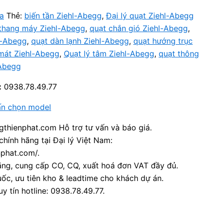
a
Thẻ:
biến tần Ziehl-Abegg
,
Đại lý quạt Ziehl-Abegg
thang máy Ziehl-Abegg
,
quạt chắn gió Ziehl-Abegg
,
l-Abegg
,
quạt dàn lạnh Ziehl-Abegg
,
quạt hướng trục
mát Ziehl-Abegg
,
Quạt lý tâm Ziehl-Abegg
,
quạt thông
-Abegg
:
0938.78.49.77
ấn chọn model
thienphat.com Hỗ trợ tư vấn và báo giá.
chính hãng tại Đại lý Việt Nam:
nphat.com/.
ãng, cung cấp CO, CQ, xuất hoá đơn VAT đầy đủ.
ốc, ưu tiên kho & leadtime cho khách dự án.
y tín hotline: 0938.78.49.77.