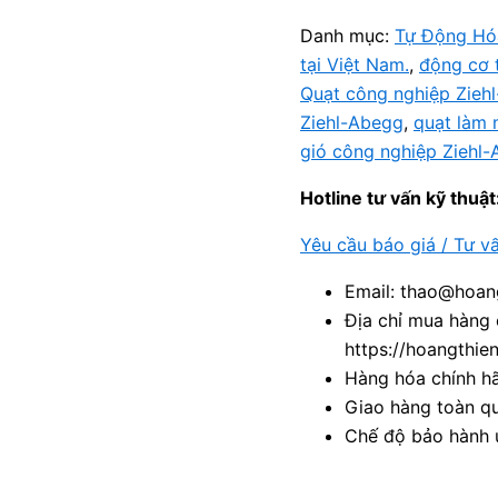
Danh mục:
Tự Động Hó
tại Việt Nam.
,
động cơ 
Quạt công nghiệp Zieh
Ziehl-Abegg
,
quạt làm 
gió công nghiệp Ziehl
Hotline tư vấn kỹ thuật
Yêu cầu báo giá / Tư v
Email: thao@hoang
Địa chỉ mua hàng 
https://hoangthie
Hàng hóa chính h
Giao hàng toàn qu
Chế độ bảo hành u