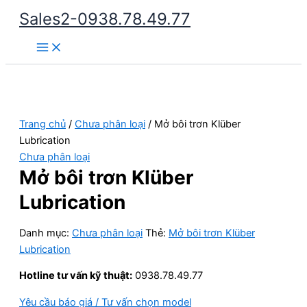
Nhảy
Sales2-0938.78.49.77
tới
Main
nội
Menu
dung
Trang chủ
/
Chưa phân loại
/ Mở bôi trơn Klüber
Lubrication
Chưa phân loại
Mở bôi trơn Klüber
Lubrication
Danh mục:
Chưa phân loại
Thẻ:
Mở bôi trơn Klüber
Lubrication
Hotline tư vấn kỹ thuật:
0938.78.49.77
Yêu cầu báo giá / Tư vấn chọn model