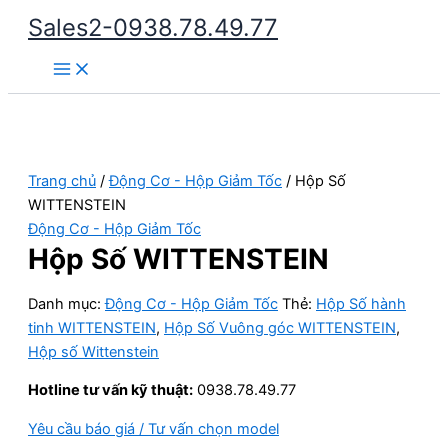
Nhảy
Sales2-0938.78.49.77
tới
Main
nội
Menu
dung
Trang chủ
/
Động Cơ - Hộp Giảm Tốc
/ Hộp Số
WITTENSTEIN
Động Cơ - Hộp Giảm Tốc
Hộp Số WITTENSTEIN
Danh mục:
Động Cơ - Hộp Giảm Tốc
Thẻ:
Hộp Số hành
tinh WITTENSTEIN
,
Hộp Số Vuông góc WITTENSTEIN
,
Hộp số Wittenstein
Hotline tư vấn kỹ thuật:
0938.78.49.77
Yêu cầu báo giá / Tư vấn chọn model