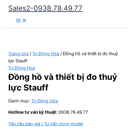
Nhảy
Sales2-0938.78.49.77
tới
Main
nội
Menu
dung
Trang chủ
/
Tự Động Hóa
/ Đồng hồ và thiết bị đo thuỷ
lực Stauff
Tự Động Hóa
Đồng hồ và thiết bị đo thuỷ
lực Stauff
Danh mục:
Tự Động Hóa
Hotline tư vấn kỹ thuật:
0938.78.49.77
Yêu cầu báo giá / Tư vấn chọn model