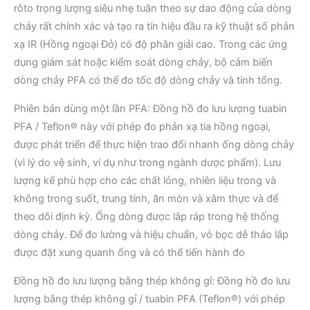
rôto trọng lượng siêu nhẹ tuân theo sự dao động của dòng
chảy rất chính xác và tạo ra tín hiệu đầu ra kỹ thuật số phản
xạ IR (Hồng ngoại Đỏ) có độ phân giải cao. Trong các ứng
dụng giám sát hoặc kiểm soát dòng chảy, bộ cảm biến
dòng chảy PFA có thể đo tốc độ dòng chảy và tính tổng.
Phiên bản dùng một lần PFA: Đồng hồ đo lưu lượng tuabin
PFA / Teflon® này với phép đo phản xạ tia hồng ngoại,
được phát triển để thực hiện trao đổi nhanh ống dòng chảy
(vì lý do vệ sinh, ví dụ như trong ngành dược phẩm). Lưu
lượng kế phù hợp cho các chất lỏng, nhiên liệu trong và
không trong suốt, trung tính, ăn mòn và xâm thực và để
theo dõi định kỳ. Ống dòng được lắp ráp trong hệ thống
dòng chảy. Để đo lường và hiệu chuẩn, vỏ bọc dễ tháo lắp
được đặt xung quanh ống và có thể tiến hành đo
Đồng hồ đo lưu lượng bằng thép không gỉ: Đồng hồ đo lưu
lượng bằng thép không gỉ / tuabin PFA (Teflon®) với phép