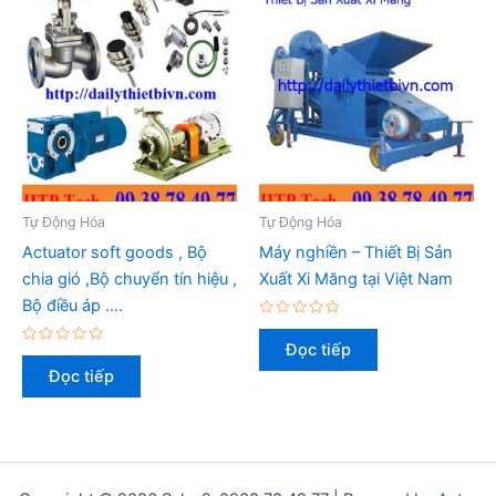
Tự Động Hóa
Tự Động Hóa
Actuator soft goods , Bộ
Máy nghiền – Thiết Bị Sản
chia gió ,Bộ chuyển tín hiệu ,
Xuất Xi Măng tại Việt Nam
Bộ điều áp ….
Được
xếp
Đọc tiếp
Được
hạng
xếp
0
Đọc tiếp
hạng
5
0
sao
5
sao