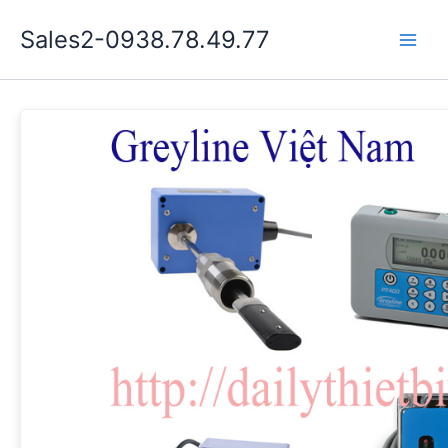
Nhảy
Sales2-0938.78.49.77
tới
Main
nội
dung
Men