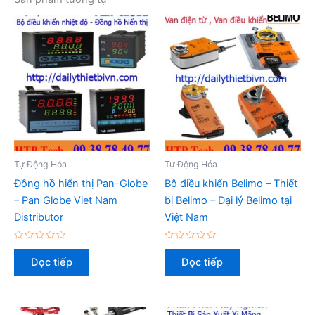
Tự Động Hóa
Tự Động Hóa
Đồng hồ hiển thị Pan-Globe
Bộ điều khiển Belimo – Thiết
– Pan Globe Viet Nam
bị Belimo – Đại lý Belimo tại
Distributor
Việt Nam
Được
Được
xếp
xếp
Đọc tiếp
Đọc tiếp
hạng
hạng
0
0
5
5
sao
sao