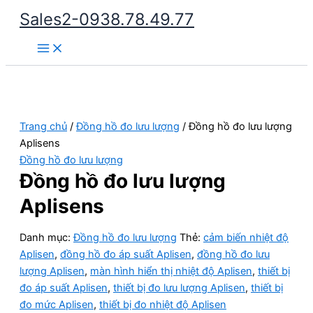
Nhảy
Sales2-0938.78.49.77
tới
Main
nội
Menu
dung
Trang chủ
/
Đồng hồ đo lưu lượng
/ Đồng hồ đo lưu lượng
Aplisens
Đồng hồ đo lưu lượng
Đồng hồ đo lưu lượng
Aplisens
Danh mục:
Đồng hồ đo lưu lượng
Thẻ:
cảm biến nhiệt độ
Aplisen
,
đồng hồ đo áp suất Aplisen
,
đồng hồ đo lưu
lượng Aplisen
,
màn hình hiển thị nhiệt độ Aplisen
,
thiết bị
đo áp suất Aplisen
,
thiết bị đo lưu lượng Aplisen
,
thiết bị
đo mức Aplisen
,
thiết bị đo nhiệt độ Aplisen