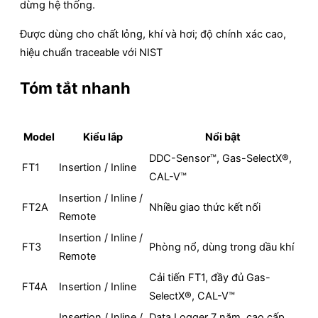
dừng hệ thống.
Được dùng cho chất lỏng, khí và hơi; độ chính xác cao,
hiệu chuẩn traceable với NIST
Tóm tắt nhanh
Model
Kiểu lắp
Nổi bật
DDC-Sensor™, Gas-SelectX®,
FT1
Insertion / Inline
CAL-V™
Insertion / Inline /
FT2A
Nhiều giao thức kết nối
Remote
Insertion / Inline /
FT3
Phòng nổ, dùng trong dầu khí
Remote
Cải tiến FT1, đầy đủ Gas-
FT4A
Insertion / Inline
SelectX®, CAL-V™
Insertion / Inline /
Data Logger 7 năm, cao cấp