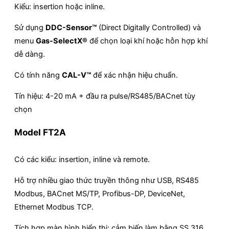
Kiểu: insertion hoặc inline.
Sử dụng
DDC-Sensor™
(Direct Digitally Controlled) và
menu
Gas-SelectX®
để chọn loại khí hoặc hỗn hợp khí
dễ dàng.
Có tính năng
CAL-V™
để xác nhận hiệu chuẩn.
Tín hiệu: 4-20 mA + đầu ra pulse/RS485/BACnet tùy
chọn
Model FT2A
Có các kiểu: insertion, inline và remote.
Hỗ trợ nhiều giao thức truyền thông như USB, RS485
Modbus, BACnet MS/TP, Profibus-DP, DeviceNet,
Ethernet Modbus TCP.
Tích hợp màn hình hiển thị; cảm biến làm bằng SS 316,