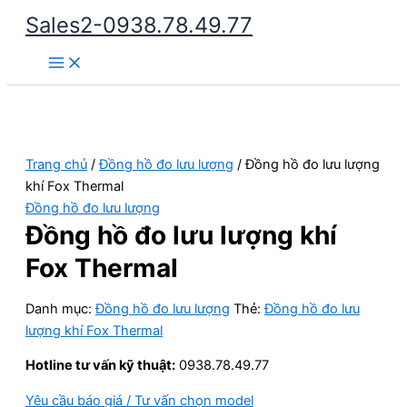
Nhảy
Sales2-0938.78.49.77
tới
Main
nội
Menu
dung
Trang chủ
/
Đồng hồ đo lưu lượng
/ Đồng hồ đo lưu lượng
khí Fox Thermal
Đồng hồ đo lưu lượng
Đồng hồ đo lưu lượng khí
Fox Thermal
Danh mục:
Đồng hồ đo lưu lượng
Thẻ:
Đồng hồ đo lưu
lượng khí Fox Thermal
Hotline tư vấn kỹ thuật:
0938.78.49.77
Yêu cầu báo giá / Tư vấn chọn model