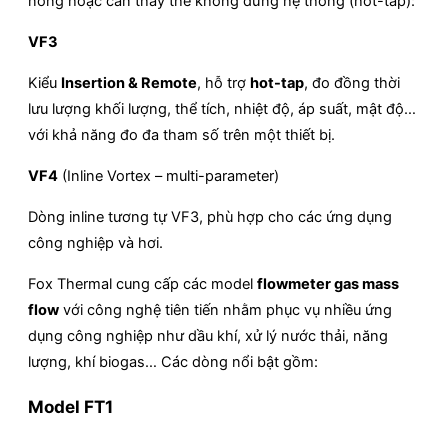
nóng hoặc cần thay thế không dừng hệ thống (hot-tap):
VF3
Kiểu
Insertion & Remote
, hỗ trợ
hot-tap
, đo đồng thời
lưu lượng khối lượng, thể tích, nhiệt độ, áp suất, mật độ…
với khả năng đo đa tham số trên một thiết bị.
VF4
(Inline Vortex – multi-parameter)
Dòng inline tương tự VF3, phù hợp cho các ứng dụng
công nghiệp và hơi.
Fox Thermal cung cấp các model
flowmeter gas mass
flow
với công nghệ tiên tiến nhằm phục vụ nhiều ứng
dụng công nghiệp như dầu khí, xử lý nước thải, năng
lượng, khí biogas… Các dòng nổi bật gồm:
Model FT1