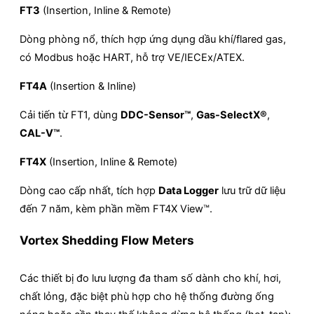
FT3
(Insertion, Inline & Remote)
Dòng phòng nổ, thích hợp ứng dụng dầu khí/flared gas,
có Modbus hoặc HART, hỗ trợ VE/IECEx/ATEX.
FT4A
(Insertion & Inline)
Cải tiến từ FT1, dùng
DDC-Sensor™
,
Gas-SelectX®
,
CAL-V™
.
FT4X
(Insertion, Inline & Remote)
Dòng cao cấp nhất, tích hợp
Data Logger
lưu trữ dữ liệu
đến 7 năm, kèm phần mềm FT4X View™.
Vortex Shedding Flow Meters
Các thiết bị đo lưu lượng đa tham số dành cho khí, hơi,
chất lỏng, đặc biệt phù hợp cho hệ thống đường ống