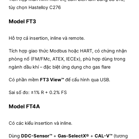
tùy chọn Hastelloy C276
Model FT3
Hỗ trợ cả insertion, inline và remote.
Tích hợp giao thức Modbus hoặc HART, có chứng nhận
phòng nổ (FM/FMc, ATEX, IECEx), phù hợp dùng trong
ngành dầu khí – đặc biệt ứng dụng cho gas flare
Có phần mềm
FT3 View™
để cấu hình qua USB.
Sai số đo: ±1% R + 0.2% FS
Model FT4A
Có các kiểu insertion và inline.
Dùng
DDC-Sensor™
+
Gas-SelectX®
+
CAL-V™
(tương