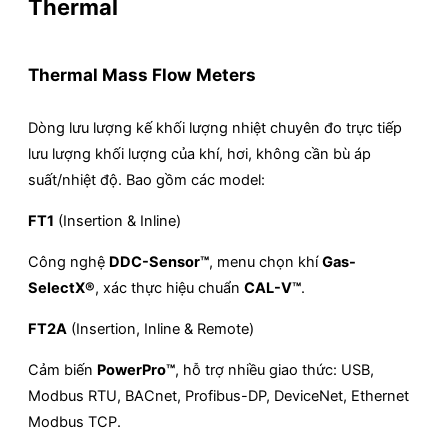
Thermal
Thermal Mass Flow Meters
Dòng lưu lượng kế khối lượng nhiệt chuyên đo trực tiếp
lưu lượng khối lượng của khí, hơi, không cần bù áp
suất/nhiệt độ. Bao gồm các model:
FT1
(Insertion & Inline)
Công nghệ
DDC-Sensor™
, menu chọn khí
Gas-
SelectX®
, xác thực hiệu chuẩn
CAL-V™
.
FT2A
(Insertion, Inline & Remote)
Cảm biến
PowerPro™
, hỗ trợ nhiều giao thức: USB,
Modbus RTU, BACnet, Profibus-DP, DeviceNet, Ethernet
Modbus TCP.