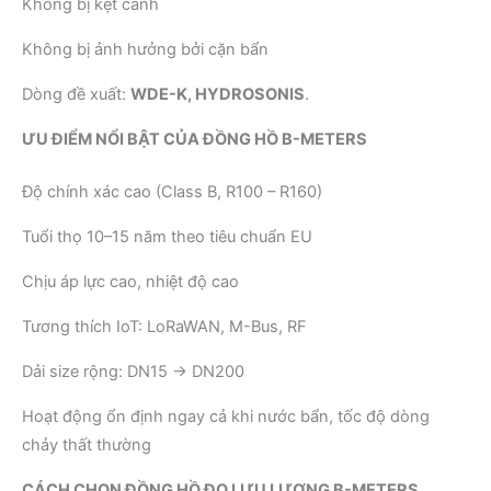
Không bị kẹt cánh
Không bị ảnh hưởng bởi cặn bẩn
Dòng đề xuất:
WDE-K, HYDROSONIS
.
ƯU ĐIỂM NỔI BẬT CỦA ĐỒNG HỒ B-METERS
Độ chính xác cao (Class B, R100 – R160)
Tuổi thọ 10–15 năm theo tiêu chuẩn EU
Chịu áp lực cao, nhiệt độ cao
Tương thích IoT: LoRaWAN, M-Bus, RF
Dải size rộng: DN15 → DN200
Hoạt động ổn định ngay cả khi nước bẩn, tốc độ dòng
chảy thất thường
CÁCH CHỌN ĐỒNG HỒ ĐO LƯU LƯỢNG B-METERS