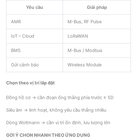
Yêu cầu
Giải pháp
AMR
M-Bus, RF Pulse
IoT – Cloud
LoRaWAN
BMS
M-Bus / Modbus
Gửi cảnh báo
Wireless Module
Chọn theo vị trí lắp đặt
Đồng hồ cơ → cần đoạn ống thẳng phía trước ≥ 5D
Siêu âm → linh hoạt, không yêu cầu thẳng nhiều
Dòng Woltmann → cần vị trí ổn định, lưu lượng lớn
GỢI Ý CHỌN NHANH THEO ỨNG DỤNG