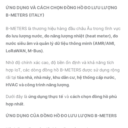
ỨNG DỤNG VÀ CÁCH CHỌN ĐỒNG HỒ ĐO LƯU LƯỢNG
B-METERS (ITALY)
B-METERS là thương hiệu hàng đầu châu Âu trong lĩnh vực
đo lưu lượng nước, đo năng lượng nhiệt (heat meter), đo
nước siêu âm và quản lý dữ liệu thông minh (AMR/AMI,
LoRaWAN, M-Bus)
.
Nhờ độ chính xác cao, độ bền ổn định và khả năng tích
hợp IoT, các dòng đồng hồ B-METERS được sử dụng rộng
rãi tại
tòa nhà, nhà máy, khu dân cư, hệ thống cấp nước,
HVAC và công trình năng lượng
.
Dưới đây là
ứng dụng thực tế
và
cách chọn đồng hồ phù
hợp nhất
.
ỨNG DỤNG CỦA ĐỒNG HỒ ĐO LƯU LƯỢNG B-METERS