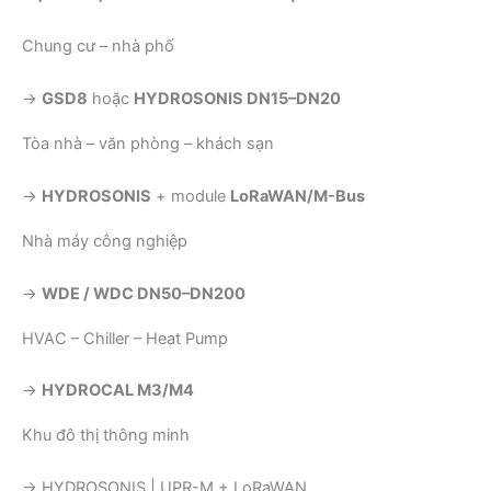
Chung cư – nhà phố
→
GSD8
hoặc
HYDROSONIS DN15–DN20
Tòa nhà – văn phòng – khách sạn
→
HYDROSONIS
+ module
LoRaWAN/M-Bus
Nhà máy công nghiệp
→
WDE / WDC DN50–DN200
HVAC – Chiller – Heat Pump
→
HYDROCAL M3/M4
Khu đô thị thông minh
→ HYDROSONIS | UPR-M + LoRaWAN