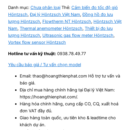
Danh mục:
Chưa phân loại
Thẻ:
Cảm biến đo tốc độ gió
Höntzsch
,
Đại lý Höntzsch Việt Nam
,
Đồng hồ đo lưu
lượng Höntzsch
,
Flowtherm NT Höntzsch
,
Höntzsch Việt
Nam
,
Thermal anemometer Höntzsch
,
Thiết bị đo lưu
lượng Höntzsch
,
Ultrasonic gas flow meter Höntzsch
,
Vortex flow sensor Höntzsch
Hotline tư vấn kỹ thuật:
0938.78.49.77
Yêu cầu báo giá / Tư vấn chọn model
Email: thao@hoangthienphat.com Hỗ trợ tư vấn và
báo giá.
Địa chỉ mua hàng chính hãng tại Đại lý Việt Nam:
https://hoangthienphat.com/.
Hàng hóa chính hãng, cung cấp CO, CQ, xuất hoá
đơn VAT đầy đủ.
Giao hàng toàn quốc, ưu tiên kho & leadtime cho
khách dự án.