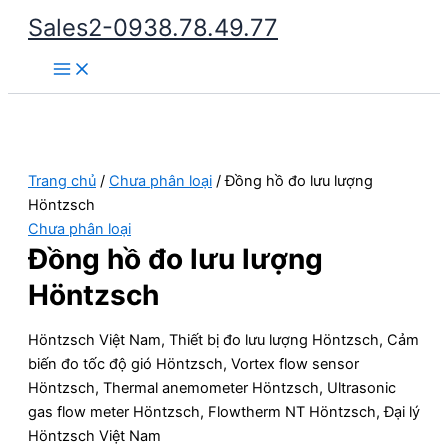
Nhảy
Sales2-0938.78.49.77
tới
Main
nội
Menu
dung
Trang chủ
/
Chưa phân loại
/ Đồng hồ đo lưu lượng
Höntzsch
Chưa phân loại
Đồng hồ đo lưu lượng
Höntzsch
Höntzsch Việt Nam, Thiết bị đo lưu lượng Höntzsch, Cảm
biến đo tốc độ gió Höntzsch, Vortex flow sensor
Höntzsch, Thermal anemometer Höntzsch, Ultrasonic
gas flow meter Höntzsch, Flowtherm NT Höntzsch, Đại lý
Höntzsch Việt Nam