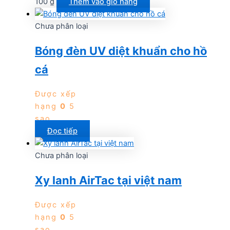
100
₫
Thêm vào giỏ hàng
Chưa phân loại
Bóng đèn UV diệt khuẩn cho hồ
cá
Được xếp
hạng
0
5
sao
Đọc tiếp
Chưa phân loại
Xy lanh AirTac tại việt nam
Được xếp
hạng
0
5
sao