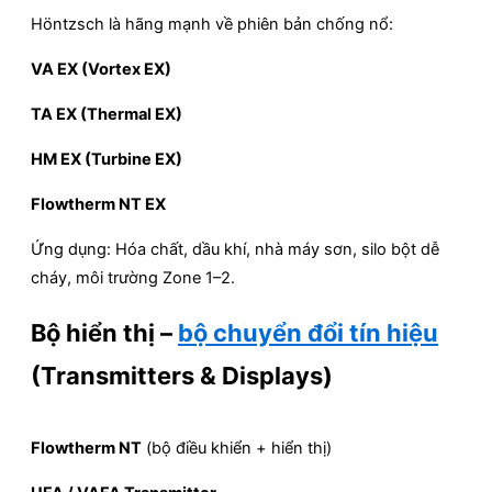
Höntzsch là hãng mạnh về phiên bản chống nổ:
VA EX (Vortex EX)
TA EX (Thermal EX)
HM EX (Turbine EX)
Flowtherm NT EX
Ứng dụng: Hóa chất, dầu khí, nhà máy sơn, silo bột dễ
cháy, môi trường Zone 1–2.
Bộ hiển thị –
bộ chuyển đổi tín hiệu
(Transmitters & Displays)
Flowtherm NT
(bộ điều khiển + hiển thị)