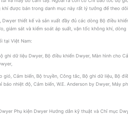
úi và máy đo cầm tay. Ngoài ra còn có Chỉ báo tốc độ gió
 khí được bán trong danh mục này rất lý tưởng để theo dõi
c, Dwyer thiết kế và sản xuất đầy đủ các dòng Bộ điều khiể
đo, giám sát và kiểm soát áp suất, vận tốc không khí, dòng 
 tại Việt Nam:
 ghi dữ liệu Dwyer, Bộ điều khiển Dwyer, Màn hình cho Cả
Dwyer,
gió, Cảm biến, Bộ truyền, Công tắc, Bộ ghi dữ liệu, Bộ đi
hỉ báo nhiệt độ, Cảm biến, W.E. Anderson by Dwyer, Máy phá
n Dwyer Phụ kiện Dwyer Hướng dẫn kỹ thuật và Chỉ mục Dw