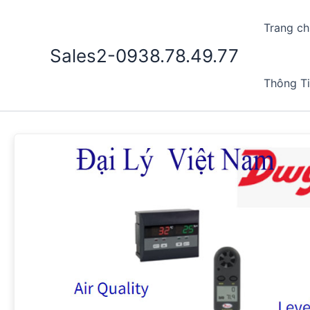
Nhảy
tới
Trang ch
nội
Sales2-0938.78.49.77
dung
Thông T