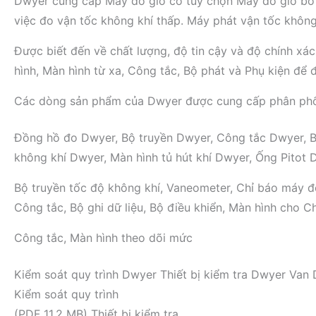
Dwyer cung cấp Máy đo gió có tùy chọn Máy đo gió bỏ t
việc đo vận tốc không khí thấp. Máy phát vận tốc không
Được biết đến về chất lượng, độ tin cậy và độ chính xá
hình, Màn hình từ xa, Công tắc, Bộ phát và Phụ kiện để 
Các dòng sản phẩm của Dwyer được cung cấp phân phối
Đồng hồ đo Dwyer, Bộ truyền Dwyer, Công tắc Dwyer, Bộ
không khí Dwyer, Màn hình tủ hút khí Dwyer, Ống Pitot 
Bộ truyền tốc độ không khí, Vaneometer, Chỉ báo máy đo 
Công tắc, Bộ ghi dữ liệu, Bộ điều khiển, Màn hình cho C
Công tắc, Màn hình theo dõi mức
Kiểm soát quy trình Dwyer Thiết bị kiểm tra Dwyer Va
Kiểm soát quy trình
(PDF 11,2 MB) Thiết bị kiểm tra