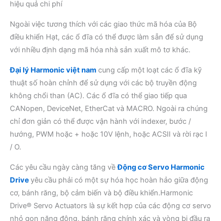
hiệu quả chi phí
Ngoài việc tương thích với các giao thức mã hóa của Bộ
điều khiển Hạt, các ổ đĩa có thể được làm sẵn để sử dụng
với nhiều định dạng mã hóa nhà sản xuất mô tơ khác.
Đại lý Harmonic việt nam
cung cấp một loạt các ổ đĩa kỹ
thuật số hoàn chỉnh để sử dụng với các bộ truyền động
không chổi than (AC). Các ổ đĩa có thể giao tiếp qua
CANopen, DeviceNet, EtherCat và MACRO. Ngoài ra chúng
chỉ đơn giản có thể được vận hành với indexer, bước /
hướng, PWM hoặc + hoặc 10V lệnh, hoặc ACSII và rời rạc I
/ O.
Các yêu cầu ngày càng tăng về
Động cơ Servo Harmonic
Drive
yêu cầu phải có một sự hóa học hoàn hảo giữa động
cơ, bánh răng, bộ cảm biến và bộ điều khiển.Harmonic
Drive® Servo Actuators là sự kết hợp của các động cơ servo
nhỏ gọn năng động, bánh răng chính xác và vòng bi đầu ra