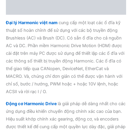
Đánh giá (0)
Đại lý Harmonic việt nam
cung cấp một loạt các ổ đĩa kỹ
thuật số hoàn chỉnh để sử dụng với các bộ truyền động
Brushless (AC) và Brush (DC). Có sẵn ổ đĩa cho cả nguồn
AC và DC. Phần mềm Harmonic Drive Motion (HDM) được
cài đặt trên máy PC được sử dụng để thiết lập các ổ đĩa với
các thông số thiết bị truyền động Harmonic. Các ổ đĩa có
thể giao tiếp qua CANopen, DeviceNet, EtherCat và
MACRO. Và, chúng chỉ đơn giản có thể được vận hành với
chỉ số, bước / hướng, PWM hoặc + hoặc 10V lệnh, hoặc
ACSII và rời rạc I / O.
Động cơ Harmonic Drive
là giải pháp dễ dàng nhất cho các
ứng dụng điều khiển chuyển động chính xác cao của bạn.
Hiệu suất khớp chính xác gearing, động cơ, và encoders
được thiết kế để cung cấp một quyền lực dày đặc, giải pháp