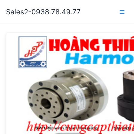
Nhảy
Sales2-0938.78.49.77
tới
Main
nội
dung
Men