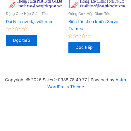
Động Cơ - Hộp Giảm Tốc
Động Cơ - Hộp Giảm Tốc
Đại lý Lenze tại việt nam
Biến tần điều khiển Servo
Tramec
Được
xếp
Đọc tiếp
hạng
Được
0
xếp
Đọc tiếp
5
hạng
sao
0
5
sao
Copyright © 2026 Sales2-0938.78.49.77 | Powered by
Astra
WordPress Theme