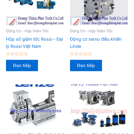
Động Cơ - Hộp Giảm Tốc
Động Cơ - Hộp Giảm Tốc
Hộp số giảm tốc Rossi – Đại
Động cơ servo điều khiển
lý Rossi Việt Nam
Linde
Được
Được
xếp
xếp
Đọc tiếp
Đọc tiếp
hạng
hạng
0
0
5
5
sao
sao