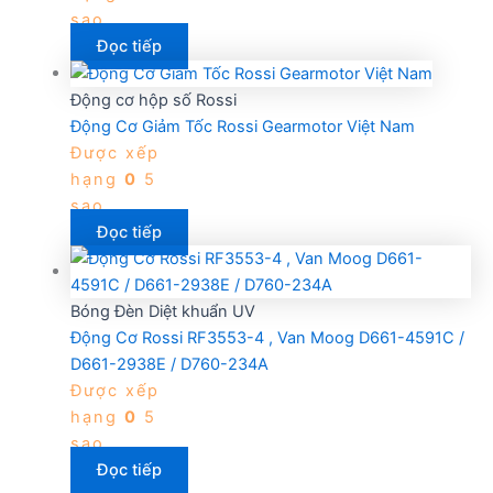
sao
Đọc tiếp
Động cơ hộp số Rossi
Động Cơ Giảm Tốc Rossi Gearmotor Việt Nam
Được xếp
hạng
0
5
sao
Đọc tiếp
Bóng Đèn Diệt khuẩn UV
Động Cơ Rossi RF3553-4 , Van Moog D661-4591C /
D661-2938E / D760-234A
Được xếp
hạng
0
5
sao
Đọc tiếp