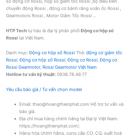
số động cơ Rossi, hộp số giảm tốc Rossi ,bộ điều kiển
chuyển động Rossi , động cơ bánh răng xoắn ốc Rossi ,
Gearmotors Rossi , Motor Giảm Tốc Rossi …
HTP Tech
tự hào là đại lý phân phối
Động cơ hộp số
Rossi
tại Việt Nam.
Danh mục:
Động cơ hộp số Rossi
Thẻ:
động cơ giảm tốc
Rossi
,
Động cơ hộp số Rossi
,
Động cơ Rossi
,
Động cơ
Rossi Gearmotor
,
Rossi Gearmotor Việt Nam
Hotline tư vấn kỹ thuật:
0938.78.49.77
Yêu cầu báo giá / Tư vấn chọn model
Email: thao@hoangthienphat.com Hỗ trợ tư vấn và
báo giá.
Địa chỉ mua hàng chính hãng tại Đại lý Việt Nam:
https://hoangthienphat.com/.
Hàng hóa chính hãng, cung cấp CO, CQ, xuất hoá