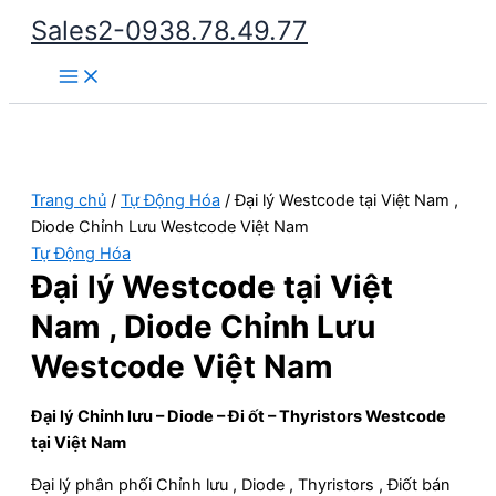
Nhảy
Sales2-0938.78.49.77
tới
Main
nội
Menu
dung
Trang chủ
/
Tự Động Hóa
/ Đại lý Westcode tại Việt Nam ,
Diode Chỉnh Lưu Westcode Việt Nam
Tự Động Hóa
Đại lý Westcode tại Việt
Nam , Diode Chỉnh Lưu
Westcode Việt Nam
Đại lý Chỉnh lưu – Diode – Đi ốt – Thyristors Westcode
tại Việt Nam
Đại lý phân phối Chỉnh lưu , Diode , Thyristors , Điốt bán