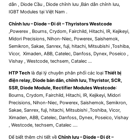
dẫn , Diode Cầu , Diode chỉnh lưu ,Bán dẫn chỉnh lưu,
IGBT Modules tại Việt Nam .
Chỉnh lưu – Diode – Đi ốt – Thyristors Westcode
,Powerex , Bourns, Crydom, Fairchild, Hitachi, IR, Kejikeyi,
Midori Precisions, Nihon-Niec, Powerex, Saishemok,
Semikron, Sakae, Sanrex, fuji, hitachi, Mitsubishi ,Toshiba,
Vicor, Ximaden, ABB, Catelec, Danfoss, Dynex, Poseico ,
Vishay , Westcode, techsem, Catalec …
HTP Tech
là đại lý chuyên phân phối các loại
Thiết bị
điện relay, Diode bán dẫn, chỉnh lưu, Thyristor, SCR,
SSR, Diode Module, Rectifier Modules Westcode
:
Bourns, Crydom, Fairchild, Hitachi, IR, Kejikeyi, Midori
Precisions, Nihon-Niec, Powerex, Saishemok, Semikron,
Sakae, Sanrex, fuji, hitachi, Mitsubishi ,Toshiba, Vicor,
Ximaden, ABB, Catelec, Danfoss, Dynex, Poseico, Vishay
, Westcode, techsem, Catalec ….
Để biết thêm chi tiết về
Chỉnh lưu – Diode – Đi ốt –