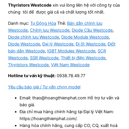
Thyristors
Westcode
xin vui lòng liên hệ với công ty của
chúng tôi để được giá cả và chất lượng tốt nhất.
Danh mục:
Tự Động Hóa
Thẻ:
Bán dẫn chỉnh lưu
Westcode
,
Chỉnh lưu Westcode
,
Diode Cầu Westcode
,
Diode chỉnh lưu Westcode
,
Diode Module Westcode
,
Diode Westcode
,
Đại lý Westcode
,
Đi ốt Westcode
,
Điốt
bán dẫn Westcode
,
IGBT Modules Westcode
,
SCR
Westcode
,
SSR Westcode
,
Thiết bị điện Westcode
,
Thyristors Westcode
,
Việt Nam Westcode
Hotline tư vấn kỹ thuật:
0938.78.49.77
Yêu cầu báo giá / Tư vấn chọn model
Email: thao@hoangthienphat.com Hỗ trợ tư vấn và
báo giá.
Địa chỉ mua hàng chính hãng tại Đại lý Việt Nam:
https://hoangthienphat.com/.
Hàng hóa chính hãng, cung cấp CO, CQ, xuất hoá