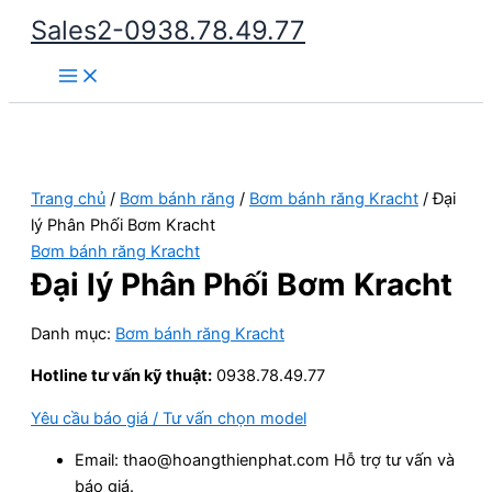
Nhảy
Sales2-0938.78.49.77
tới
Main
nội
Menu
dung
Trang chủ
/
Bơm bánh răng
/
Bơm bánh răng Kracht
/ Đại
lý Phân Phối Bơm Kracht
Bơm bánh răng Kracht
Đại lý Phân Phối Bơm Kracht
Danh mục:
Bơm bánh răng Kracht
Hotline tư vấn kỹ thuật:
0938.78.49.77
Yêu cầu báo giá / Tư vấn chọn model
Email: thao@hoangthienphat.com Hỗ trợ tư vấn và
báo giá.