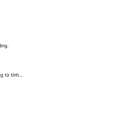
ăng.
ng từ tính…