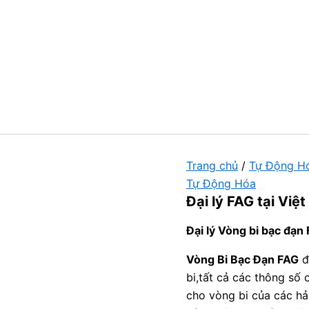
Trang chủ
/
Tự Động H
Tự Động Hóa
Đại lý FAG tại Vi
Đại lý Vòng bi bạc đạn
Vòng Bi Bạc Đạn FAG
đ
bi,tất cả các thông số
cho vòng bi của các h