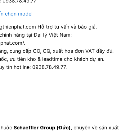
:
0938.78.49.77
ấn chọn model
thienphat.com Hỗ trợ tư vấn và báo giá.
chính hãng tại Đại lý Việt Nam:
nphat.com/.
ãng, cung cấp CO, CQ, xuất hoá đơn VAT đầy đủ.
ốc, ưu tiên kho & leadtime cho khách dự án.
y tín hotline: 0938.78.49.77.
 thuộc
Schaeffler Group (Đức)
, chuyên về sản xuất