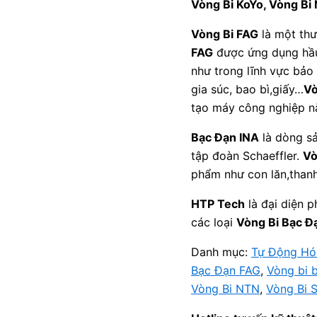
Vòng Bi KoYo, Vòng Bi
Vòng Bi FAG
là một thư
FAG
được ứng dụng hầu
như trong lĩnh vực bảo 
gia súc, bao bì,giấy…
Vò
tạo máy công nghiệp nặ
Bạc Đạn INA
là dòng s
tập đoàn Schaeffler.
Vò
phẩm như con lăn,thanh
HTP Tech
là đại diện 
các loại
Vòng Bi Bạc Đ
Danh mục:
Tự Động Hó
Bạc Đạn FAG
,
Vòng bi 
Vòng Bi NTN
,
Vòng Bi 