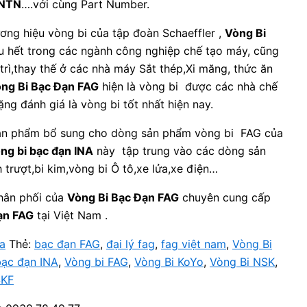
 NTN
….với cùng Part Number.
ơng hiệu vòng bi của tập đoàn Schaeffler ,
Vòng Bi
 hết trong các ngành công nghiệp chế tạo máy, cũng
trì,thay thế ở các nhà máy Sắt thép,Xi măng, thức ăn
ng Bi Bạc Đạn FAG
hiện là vòng bi được các nhà chế
ng đánh giá là vòng bi tốt nhất hiện nay.
ản phẩm bổ sung cho dòng sản phẩm vòng bi FAG của
ng bi bạc đạn INA
này tập trung vào các dòng sản
 trượt,bi kim,vòng bi Ô tô,xe lửa,xe điện…
phân phối của
Vòng Bi Bạc Đạn FAG
chuyên cung cấp
ạn FAG
tại Việt Nam .
a
Thẻ:
bạc đạn FAG
,
đại lý fag
,
fag việt nam
,
Vòng Bi
bạc đạn INA
,
Vòng bi FAG
,
Vòng Bi KoYo
,
Vòng Bi NSK
,
SKF