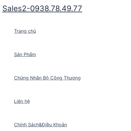
Nhảy
Sales2-0938.78.49.77
tới
nội
dung
Trang chủ
Sản Phẩm
Chứng Nhân Bộ Công Thương
Liên hệ
Chính Sách&Điều Khoản