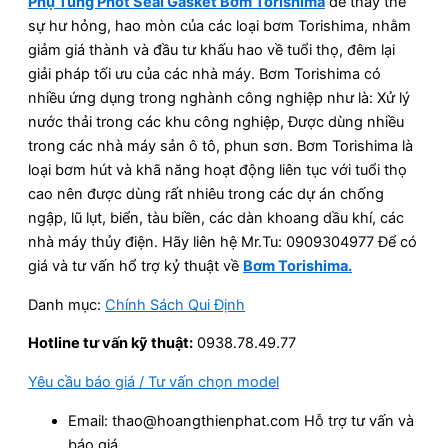
Phụ Tùng Phốt Seal Gasket Bơm Torishima
để thay thế
sự hư hỏng, hao mòn của các loại bơm Torishima, nhằm
giảm giá thành và đầu tư khấu hao về tuổi thọ, đêm lại
giải pháp tối ưu của các nhà máy. Bơm Torishima có
nhiều ứng dụng trong nghành công nghiệp như là: Xử lý
nước thải trong các khu công nghiệp, Được dùng nhiều
trong các nhà máy sản ô tô, phun sơn. Bơm Torishima là
loại bơm hút và khã năng hoạt động liên tục với tuổi thọ
cao nên được dùng rất nhiêu trong các dự án chống
ngập, lũ lụt, biển, tàu biền, các dàn khoang dầu khí, các
nhà máy thủy điện. Hãy liên hệ Mr.Tu: 0909304977 Để có
giá và tư vấn hổ trợ kỷ thuật về
Bơm Torishima.
Danh mục:
Chính Sách Qui Định
Hotline tư vấn kỹ thuật:
0938.78.49.77
Yêu cầu báo giá / Tư vấn chọn model
Email: thao@hoangthienphat.com Hỗ trợ tư vấn và
báo giá.