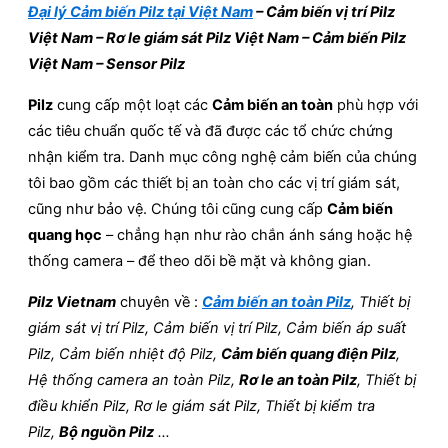
Đại lý Cảm biến Pilz tại Việt Nam
– Cảm biến vị trí Pilz
Việt Nam – Rơ le giám sát Pilz Việt Nam – Cảm biến Pilz
Việt Nam – Sensor Pilz
Pilz
cung cấp một loạt các
Cảm biến an toàn
phù hợp với
các tiêu chuẩn quốc tế và đã được các tổ chức chứng
nhận kiểm tra. Danh mục công nghệ cảm biến của chúng
tôi bao gồm các thiết bị an toàn cho các vị trí giám sát,
cũng như bảo vệ. Chúng tôi cũng cung cấp
Cảm biến
quang học
– chẳng hạn như rào chắn ánh sáng hoặc hệ
thống camera – để theo dõi bề mặt và không gian.
Pilz Vietnam
chuyên về :
Cảm biến an toàn Pilz
, Thiết bị
giám sát vị trí Pilz, Cảm biến vị trí Pilz, Cảm biến áp suất
Pilz, Cảm biến nhiệt độ Pilz,
Cảm biến quang điện Pilz
,
Hệ thống camera an toàn Pilz,
Rơ le an toàn Pilz
, Thiết bị
điều khiển Pilz, Rơ le giám sát Pilz, Thiết bị kiểm tra
Pilz,
Bộ nguồn Pilz
…