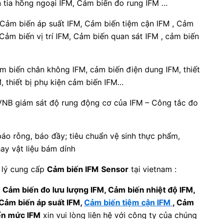
n tia hồng ngoại IFM, Cảm biến đo rung IFM …
 Cảm biến áp suất IFM, Cảm biến tiệm cận IFM , Cảm
Cảm biến vị trí IFM, Cảm biến quan sát IFM , cảm biến
m biến chân không IFM, cảm biến điện dung IFM, thiết
, thiết bị phụ kiện cảm biến IFM…
NB giám sát độ rung động cơ của IFM – Công tắc đo
áo rỗng, báo đầy; tiêu chuẩn vệ sinh thực phẩm,
ay vật liệu bám dính
i lý cung cấp
Cảm biến IFM
Sensor
tại vietnam :
ề
Cảm biến đo lưu lượng IFM, Cảm biến nhiệt độ IFM,
Cảm biến áp suất IFM,
Cảm biến tiệm cận IFM
, Cảm
iến mức IFM
xin vui lòng liên hệ với công ty của chúng