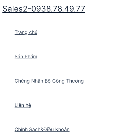
Nhảy
Sales2-0938.78.49.77
tới
nội
dung
Trang chủ
Sản Phẩm
Chứng Nhân Bộ Công Thương
Liên hệ
Chính Sách&Điều Khoản