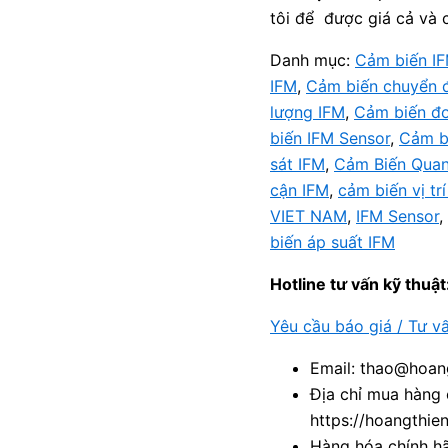
tôi để được giá cả và c
Danh mục:
Cảm biến I
IFM
,
Cảm biến chuyển 
lượng IFM
,
Cảm biến đo
biến IFM Sensor
,
Cảm b
sát IFM
,
Cảm Biến Qua
cận IFM
,
cảm biến vị tr
VIET NAM
,
IFM Sensor
,
biến áp suất IFM
Hotline tư vấn kỹ thuật
Yêu cầu báo giá / Tư v
Email: thao@hoang
Địa chỉ mua hàng 
https://hoangthie
Hàng hóa chính h