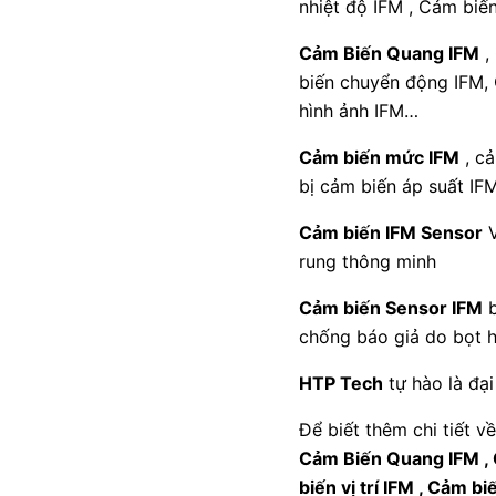
nhiệt độ IFM , Cảm biế
Cảm Biến Quang IFM
,
biến chuyển động IFM, 
hình ảnh IFM…
Cảm biến mức IFM
, cả
bị cảm biến áp suất IFM
Cảm biến IFM Sensor
V
rung thông minh
Cảm biến Sensor IFM
b
chống báo giả do bọt h
HTP Tech
tự hào là đạ
Để biết thêm chi tiết v
Cảm Biến Quang IFM , 
biến vị trí IFM , Cảm b