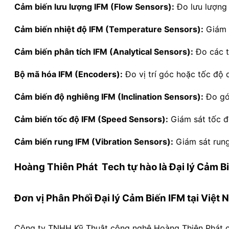
Cảm biến lưu lượng IFM (Flow Sensors):
Đo lưu lượng 
Cảm biến nhiệt độ IFM (Temperature Sensors):
Giám s
Cảm biến phân tích IFM (Analytical Sensors):
Đo các t
Bộ mã hóa IFM (Encoders):
Đo vị trí góc hoặc tốc độ 
Cảm biến độ nghiêng IFM (Inclination Sensors):
Đo góc
Cảm biến tốc độ IFM (Speed Sensors):
Giám sát tốc đ
Cảm biến rung IFM (Vibration Sensors):
Giám sát rung
Hoàng Thiên Phát Tech
tự hào là Đại lý Cảm B
Đơn vị Phân Phối Đại lý Cảm Biến IFM tại Việt
Công ty TNHH Kỹ Thuật công nghệ Hoàng Thiên Phát chuy