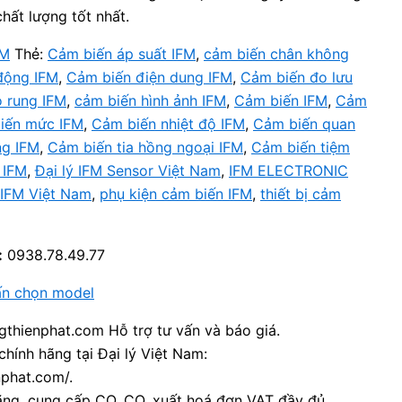
hất lượng tốt nhất.
FM
Thẻ:
Cảm biến áp suất IFM
,
cảm biến chân không
động IFM
,
Cảm biến điện dung IFM
,
Cảm biến đo lưu
 rung IFM
,
cảm biến hình ảnh IFM
,
Cảm biến IFM
,
Cảm
iến mức IFM
,
Cảm biến nhiệt độ IFM
,
Cảm biến quan
ng IFM
,
Cảm biến tia hồng ngoại IFM
,
Cảm biến tiệm
í IFM
,
Đại lý IFM Sensor Việt Nam
,
IFM ELECTRONIC
IFM Việt Nam
,
phụ kiện cảm biến IFM
,
thiết bị cảm
:
0938.78.49.77
ấn chọn model
thienphat.com Hỗ trợ tư vấn và báo giá.
chính hãng tại Đại lý Việt Nam:
nphat.com/.
ãng, cung cấp CO, CQ, xuất hoá đơn VAT đầy đủ.