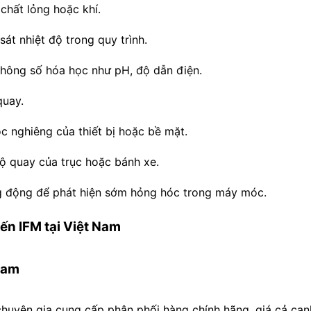
chất lỏng hoặc khí.
át nhiệt độ trong quy trình.
hông số hóa học như pH, độ dẫn điện.
quay.
 nghiêng của thiết bị hoặc bề mặt.
ộ quay của trục hoặc bánh xe.
 động để phát hiện sớm hỏng hóc trong máy móc.
iến IFM tại Việt Nam
 Nam
ên gia cung cấp phân phối hàng chính hãng, giá cả cạnh