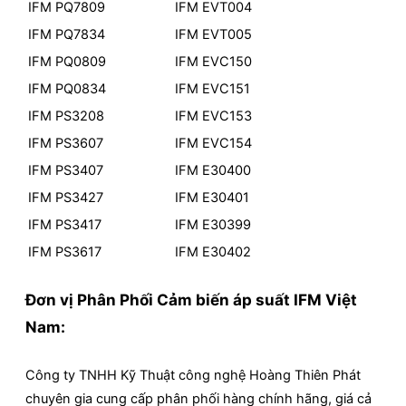
IFM PQ7809
IFM EVT004
IFM PQ7834
IFM EVT005
IFM PQ0809
IFM EVC150
IFM PQ0834
IFM EVC151
IFM PS3208
IFM EVC153
IFM PS3607
IFM EVC154
IFM PS3407
IFM E30400
IFM PS3427
IFM E30401
IFM PS3417
IFM E30399
IFM PS3617
IFM E30402
Đơn vị Phân Phối
Cảm biến áp suất IFM Việt
Nam
:
Công ty TNHH Kỹ Thuật công nghệ Hoàng Thiên Phát
chuyên gia cung cấp phân phối hàng chính hãng, giá cả