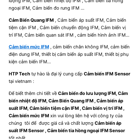
lượng IFM, Cảm biến nhiệt độ IFM , Cảm biến tia hồng
ngoại IFM, Cảm biến đo rung IFM …
Cảm Biến Quang IFM
, Cảm biến áp suất IFM, Cảm biến
tiệm cận IFM , Cảm biến chuyển động IFM, Cảm biến vị
trí IFM, Cảm biến quan sát IFM , cảm biến hình ảnh IFM…
Cảm biến mức IFM
, cảm biến chân không IFM, cảm biến
điện dung IFM, thiết bị cảm biến áp suất IFM, thiết bị phụ
kiện cảm biến IFM…
HTP Tech
tự hào là đại lý cung cấp
Cảm biến IFM
Sensor
tại vietnam :
Để biết thêm chi tiết về
Cảm biến đo lưu lượng IFM, Cảm
biến nhiệt độ IFM, Cảm Biến Quang IFM , Cảm biến áp
suất IFM, Cảm biến tiệm cận IFM , Cảm biến vị trí IFM ,
Cảm biến mức IFM
xin vui lòng liên hệ với công ty của
chúng tôi để được giá cả và chất lượng
Cảm biến áp
suất IFM Sensor , Cảm biến tia hồng ngoại IFM Sensor
tốt nhất.