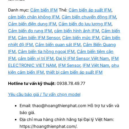
Danh mục:
Cảm biến IFM
Thẻ:
Cảm biến áp suất IFM
,
cảm biến chân không IFM
,
Cảm biến chuyển động IFM
,
Cảm biến điện dung IFM
,
Cảm biến đo lưu lượng IFM
,
Cảm biến đo rung IFM
,
cảm biến hình ảnh IFM
,
Cảm biến
IFM
,
Cảm biến IFM Sensor
,
Cảm biến mức IFM
,
Cảm biến
nhiệt độ IFM
,
Cảm biến quan sát IFM
,
Cảm Biến Quang
IFM
,
Cảm biến tia hồng ngoại IFM
,
Cảm biến tiệm cận
IFM
,
cảm biến vị trí IFM
,
Đại lý IFM Sensor Việt Nam
,
IFM
ELECTRONIC VIET NAM
,
IFM Sensor
,
IFM Việt Nam
,
phụ
kiện cảm biến IFM
,
thiết bị cảm biến áp suất IFM
Hotline tư vấn kỹ thuật:
0938.78.49.77
Yêu cầu báo giá / Tư vấn chọn model
Email: thao@hoangthienphat.com Hỗ trợ tư vấn và
báo giá.
Địa chỉ mua hàng chính hãng tại Đại lý Việt Nam:
https://hoangthienphat.com/.