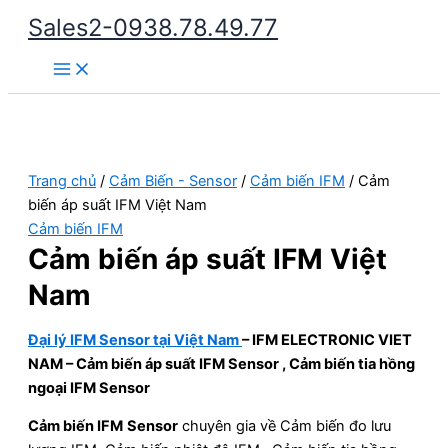
Nhảy
Sales2-0938.78.49.77
tới
Main
nội
Menu
dung
Trang chủ
/
Cảm Biến - Sensor
/
Cảm biến IFM
/ Cảm
biến áp suất IFM Việt Nam
Cảm biến IFM
Cảm biến áp suất IFM Việt
Nam
Đại lý IFM Sensor tại Việt Nam
– IFM ELECTRONIC VIET
NAM – Cảm biến áp suất IFM Sensor , Cảm biến tia hồng
ngoại IFM Sensor
Cảm biến IFM
Sensor
chuyên gia về Cảm biến đo lưu