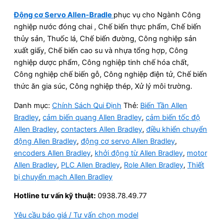
Động cơ Servo Allen-Bradle
phục vụ cho Ngành Công
nghiệp nước đóng chai , Chế biến thực phẩm, Chế biến
thủy sản, Thuốc lá, Chế biến đường, Công nghiệp sản
xuất giấy, Chế biến cao su và nhựa tổng hợp, Công
nghiệp dược phẩm, Công nghiệp tinh chế hóa chất,
Công nghiệp chế biến gỗ, Công nghiệp điện tử, Chế biến
thức ăn gia súc, Công nghiệp thép, Xử lý môi trường.
Danh mục:
Chính Sách Qui Định
Thẻ:
Biến Tần Allen
Bradley
,
cảm biến quang Allen Bradley
,
cảm biến tốc độ
Allen Bradley
,
contacters Allen Bradley
,
điều khiển chuyển
động Allen Bradley
,
động cơ servo Allen Bradley
,
encoders Allen Bradley
,
khởi động từ Allen Bradley
,
motor
Allen Bradley
,
PLC Allen Bradley
,
Role Allen Bradley
,
Thiết
bị chuyển mạch Allen Bradley
Hotline tư vấn kỹ thuật:
0938.78.49.77
Yêu cầu báo giá / Tư vấn chọn model