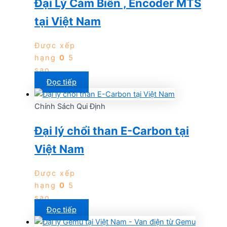
Đại Lý Cảm Biến , Encoder MTS
tại Việt Nam
Được xếp
hạng
0
5
sao
Đọc tiếp
Chính Sách Qui Định
Đại lý chổi than E-Carbon tại
Việt Nam
Được xếp
hạng
0
5
sao
Đọc tiếp