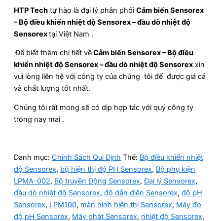
HTP Tech
tự hào là đại lý phân phối
Cảm biến Sensorex
– Bộ điều khiển nhiệt độ Sensorex – đầu dò nhiệt độ
Sensorex
tại Việt Nam .
Để biết thêm chi tiết về
Cảm biến Sensorex – Bộ điều
khiển nhiệt độ Sensorex – đầu dò nhiệt độ Sensorex
xin
vui lòng liên hệ với công ty của chúng tôi để được giá cả
và chất lượng tốt nhất.
Chúng tôi rất mong sẽ có dịp hợp tác với quý công ty
trong nay mai .
Danh mục:
Chính Sách Qui Định
Thẻ:
Bộ điều khiển nhiệt
độ Sensorex
,
bộ hiện thị độ PH Sensorex
,
Bộ phụ kiện
LPMA-002
,
Bộ truyền Động Sensorex
,
Đại lý Sensorex
,
đầu dò nhiệt độ Sensorex
,
độ dẫn điện Sensorex
,
độ pH
Sensorex
,
LPM100
,
màn hình hiện thị Sensorex
,
Máy đo
độ pH Sensorex
,
Máy phát Sensorex
,
nhiệt độ Sensorex
,