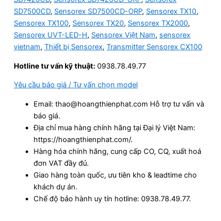
SD7500CD
,
Sensorex SD7500CD-ORP
,
Sensorex TX10
,
Sensorex TX100
,
Sensorex TX20
,
Sensorex TX2000
,
Sensorex UVT-LED-H
,
Sensorex Việt Nam
,
sensorex
vietnam
,
Thiết bị Sensorex
,
Transmitter Sensorex CX100
Hotline tư vấn kỹ thuật:
0938.78.49.77
Yêu cầu báo giá / Tư vấn chọn model
Email: thao@hoangthienphat.com Hỗ trợ tư vấn và
báo giá.
Địa chỉ mua hàng chính hãng tại Đại lý Việt Nam:
https://hoangthienphat.com/.
Hàng hóa chính hãng, cung cấp CO, CQ, xuất hoá
đơn VAT đầy đủ.
Giao hàng toàn quốc, ưu tiên kho & leadtime cho
khách dự án.
Chế độ bảo hành uy tín hotline: 0938.78.49.77.