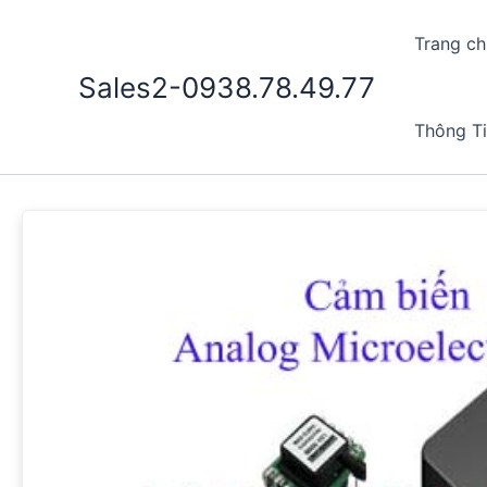
Nhảy
tới
Trang ch
nội
Sales2-0938.78.49.77
dung
Thông T