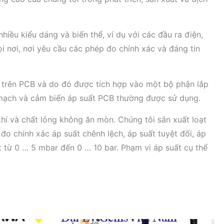
nhiều kiểu dáng và biến thể, ví dụ với các đầu ra điện,
i nơi, nơi yêu cầu các phép đo chính xác và đáng tin
p trên PCB và do đó được tích hợp vào một bộ phận lắp
 mạch và cảm biến áp suất PCB thường được sử dụng.
í và chất lỏng không ăn mòn. Chúng tôi sản xuất loạt
đo chính xác áp suất chênh lệch, áp suất tuyệt đối, áp
từ ​​0 … 5 mbar đến 0 … 10 bar. Phạm vi áp suất cụ thể