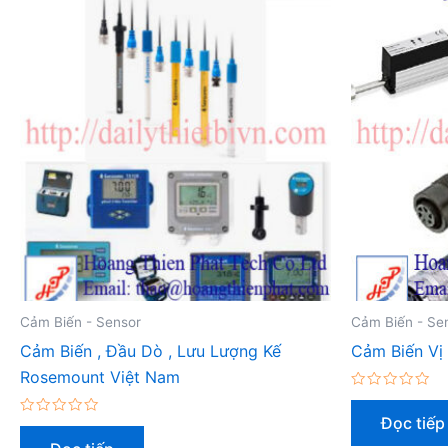
Cảm Biến - Sensor
Cảm Biến - Se
Cảm Biến , Đầu Dò , Lưu Lượng Kế
Cảm Biến Vị
Rosemount Việt Nam
Được
xếp
Đọc tiếp
Được
hạng
xếp
0