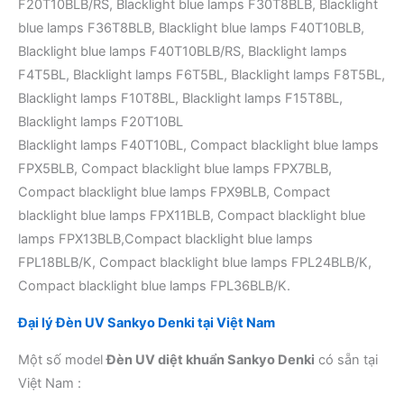
F20T10BLB/RS, Blacklight blue lamps F30T8BLB, Blacklight
blue lamps F36T8BLB, Blacklight blue lamps F40T10BLB,
Blacklight blue lamps F40T10BLB/RS, Blacklight lamps
F4T5BL, Blacklight lamps F6T5BL, Blacklight lamps F8T5BL,
Blacklight lamps F10T8BL, Blacklight lamps F15T8BL,
Blacklight lamps F20T10BL
Blacklight lamps F40T10BL, Compact blacklight blue lamps
FPX5BLB, Compact blacklight blue lamps FPX7BLB,
Compact blacklight blue lamps FPX9BLB, Compact
blacklight blue lamps FPX11BLB, Compact blacklight blue
lamps FPX13BLB,Compact blacklight blue lamps
FPL18BLB/K, Compact blacklight blue lamps FPL24BLB/K,
Compact blacklight blue lamps FPL36BLB/K.
Đại lý Đèn UV
Sankyo Denki tại Việt Nam
Một số model
Đèn UV diệt khuẩn Sankyo Denki
có sẵn tại
Việt Nam :