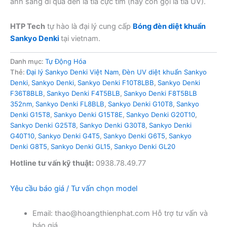
ánh sáng đi qua đèn là tia cực tím (hay còn gọi là tia UV).
HTP Tech
tự hào là đại lý cung cấp
Bóng đèn diệt khuẩn
Sankyo Denki
tại vietnam.
Danh mục:
Tự Động Hóa
Thẻ:
Đại lý Sankyo Denki Việt Nam
,
Đèn UV diệt khuẩn Sankyo
Denki
,
Sankyo Denki
,
Sankyo Denki F10T8LBB
,
Sankyo Denki
F36T8BLB
,
Sankyo Denki F4T5BLB
,
Sankyo Denki F8T5BLB
352nm
,
Sankyo Denki FL8BLB
,
Sankyo Denki G10T8
,
Sankyo
Denki G15T8
,
Sankyo Denki G15T8E
,
Sankyo Denki G20T10
,
Sankyo Denki G25T8
,
Sankyo Denki G30T8
,
Sankyo Denki
G40T10
,
Sankyo Denki G4T5
,
Sankyo Denki G6T5
,
Sankyo
Denki G8T5
,
Sankyo Denki GL15
,
Sankyo Denki GL20
Hotline tư vấn kỹ thuật:
0938.78.49.77
Yêu cầu báo giá / Tư vấn chọn model
Email: thao@hoangthienphat.com Hỗ trợ tư vấn và
báo giá.