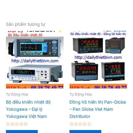
Sản phẩm tương tự
Tự Động Hóa
Tự Động Hóa
Bộ điều khiển nhiệt độ
Đồng hồ hiển thị Pan-Globe
Yokogawa – Đại lý
– Pan Globe Viet Nam
Yokogawa Việt Nam
Distributor
Được
Được
xếp
xếp