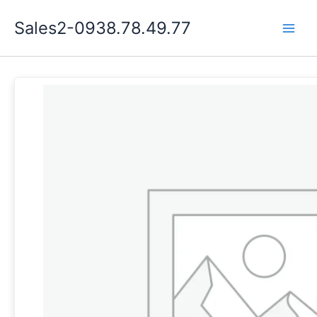
Nhảy
Sales2-0938.78.49.77
tới
Main
nội
dung
Men