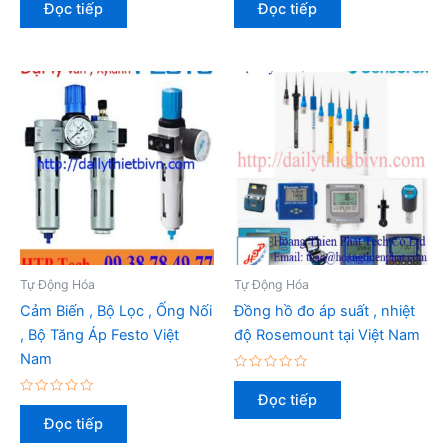
Đọc tiếp
Đọc tiếp
hạng
hạng
0
0
5
5
sao
sao
Tự Động Hóa
Tự Động Hóa
Cảm Biến , Bộ Lọc , Ống Nối
Đồng hồ đo áp suất , nhiệt
, Bộ Tăng Áp Festo Việt
độ Rosemount tại Việt Nam
Nam
Được
xếp
Đọc tiếp
Được
hạng
xếp
0
Đọc tiếp
hạng
5
0
sao