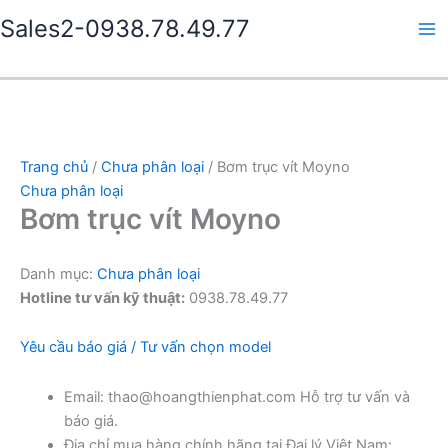
Nhảy
Sales2-0938.78.49.77
tới
Ma
nội
dung
Me
Trang chủ
/
Chưa phân loại
/ Bơm trục vít Moyno
Chưa phân loại
Bơm trục vít Moyno
Danh mục:
Chưa phân loại
Hotline tư vấn kỹ thuật:
0938.78.49.77
Yêu cầu báo giá / Tư vấn chọn model
Email: thao@hoangthienphat.com Hỗ trợ tư vấn và
báo giá.
Địa chỉ mua hàng chính hãng tại Đại lý Việt Nam: