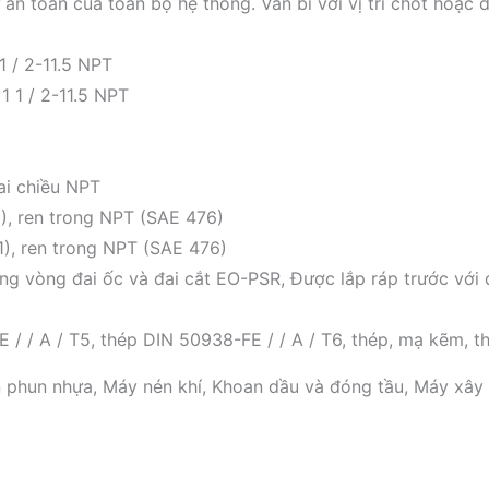
ự an toàn của toàn bộ hệ thống. Van bi với vị trí chốt hoặc
1 / 2-11.5 NPT
1 1 / 2-11.5 NPT
hai chiều NPT
1), ren trong NPT (SAE 476)
-1), ren trong NPT (SAE 476)
bằng vòng đai ốc và đai cắt EO-PSR, Được lắp ráp trước với
E / / A / T5, thép DIN 50938-FE / / A / T6, thép, mạ kẽm, t
phun nhựa, Máy nén khí, Khoan dầu và đóng tầu, Máy xây 