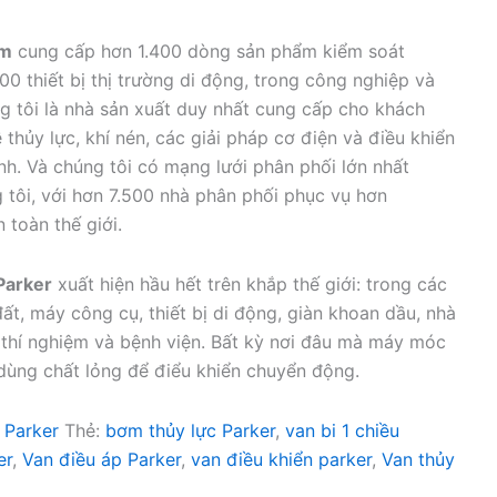
am
cung cấp hơn 1.400 dòng sản phẩm kiểm soát
0 thiết bị thị trường di động, trong công nghiệp và
g tôi là nhà sản xuất duy nhất cung cấp cho khách
thủy lực, khí nén, các giải pháp cơ điện và điều khiển
h. Và chúng tôi có mạng lưới phân phối lớn nhất
g tôi, với hơn 7.500 nhà phân phối phục vụ hơn
 toàn thế giới.
Parker
xuất hiện hầu hết trên khắp thế giới: trong các
đất, máy công cụ, thiết bị di động, giàn khoan dầu, nhà
thí nghiệm và bệnh viện. Bất kỳ nơi đâu mà máy móc
dùng chất lỏng để điểu khiển chuyển động.
 Parker
Thẻ:
bơm thủy lực Parker
,
van bi 1 chiều
er
,
Van điều áp Parker
,
van điều khiển parker
,
Van thủy