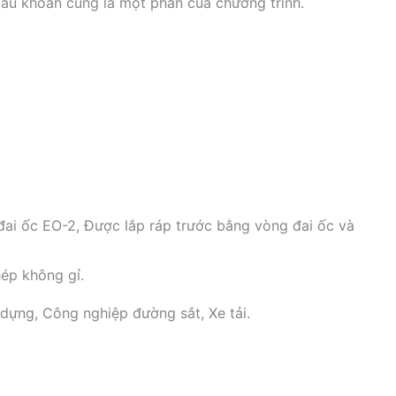
 đầu khoan cũng là một phần của chương trình.
 đai ốc EO-2, Được lắp ráp trước bằng vòng đai ốc và
hép không gỉ.
dựng, Công nghiệp đường sắt, Xe tải.