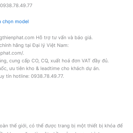
0938.78.49.77
n chọn model
thienphat.com Hỗ trợ tư vấn và báo giá.
chính hãng tại Đại lý Việt Nam:
nphat.com/.
ãng, cung cấp CO, CQ, xuất hoá đơn VAT đầy đủ.
ốc, ưu tiên kho & leadtime cho khách dự án.
y tín hotline: 0938.78.49.77.
àn thế giới, có thể được trang bị một thiết bị khóa để