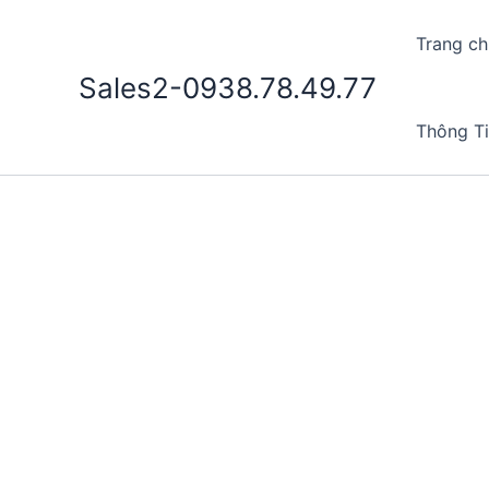
Nhảy
tới
Trang ch
nội
Sales2-0938.78.49.77
dung
Thông T