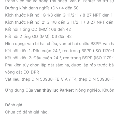
tránh việc mở và đóng trái phép. Van bi Parker hỗ trợ s
Đường kính danh nghĩa (DN) 4 đến 50
Kích thước kết nối: G 1/8 đến G 11/2; 1 / 8-27 NPT đến 1 
Kích thước kết nối 2: G 1/8 đến G 11/2; 1 / 8-27 NPT đến 
Kết nối 1 ống OD (MM): 06 đến 42
Kết nối 2 ống OD (MM): 06 đến 42
Hình dạng: van bi hai chiều, van bi hai chiều BSPP, van 
Kết nối kiểu 1: Đầu cuộn 24 °, ren trong BSPP (ISO 1179-
Kết nối kiểu 2: Đầu cuộn 24 °, ren trong BSPP (ISO 1179
Phụ kiện tùy chọn lắp đặt sẵn: na, được lắp ráp trước 
vòng cắt EO-DPR
Vật liệu: thép DIN 50938-FE // A / T4, thép DIN 50938-F
Ứng dụng Của
van thủy lực Parker:
Nông nghiệp, Khuôn 
Đánh giá
Chưa có đánh giá nào.