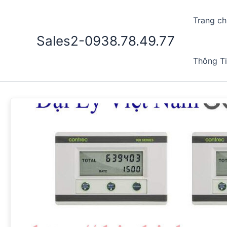
Nhảy
tới
Trang ch
nội
Sales2-0938.78.49.77
dung
Thông T