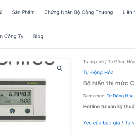
ủ
Sản Phẩm
Chứng Nhân Bộ Công Thương
Liên 
in Công Ty
Blog
Trang chủ
/
Tự Động Hó
Tự Động Hóa
Bộ hiển thị mức 
Danh mục:
Tự Động Hóa
Hotline tư vấn kỹ thuậ
Yêu cầu báo giá / Tư 