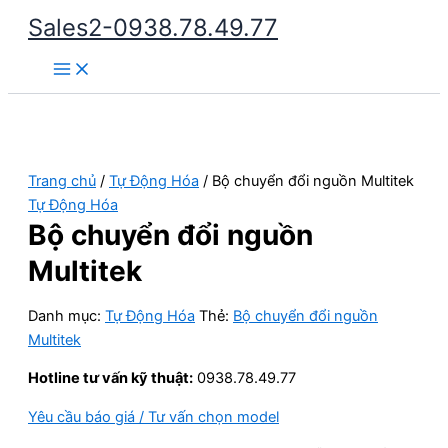
Nhảy
Sales2-0938.78.49.77
tới
Main
nội
Menu
dung
Trang chủ
/
Tự Động Hóa
/ Bộ chuyển đổi nguồn Multitek
Tự Động Hóa
Bộ chuyển đổi nguồn
Multitek
Danh mục:
Tự Động Hóa
Thẻ:
Bộ chuyển đổi nguồn
Multitek
Hotline tư vấn kỹ thuật:
0938.78.49.77
Yêu cầu báo giá / Tư vấn chọn model