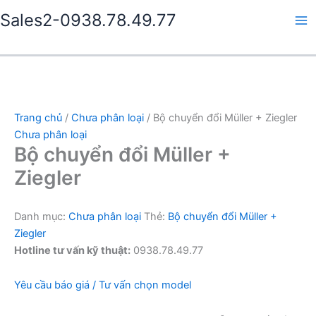
Nhảy
Sales2-0938.78.49.77
tới
Ma
nội
dung
Me
Trang chủ
/
Chưa phân loại
/ Bộ chuyển đổi Müller + Ziegler
Chưa phân loại
Bộ chuyển đổi Müller +
Ziegler
Danh mục:
Chưa phân loại
Thẻ:
Bộ chuyển đổi Müller +
Ziegler
Hotline tư vấn kỹ thuật:
0938.78.49.77
Yêu cầu báo giá / Tư vấn chọn model