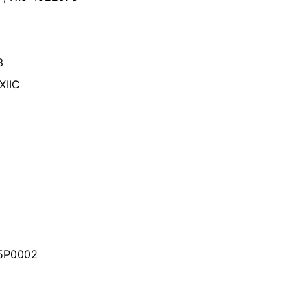
3
XIIC
05P0002