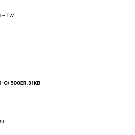
d – TW
6-O/ 500ER.31KB
Z5L