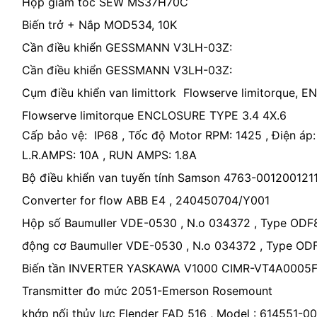
Hộp giảm tốc SEW MS37H70C
Biến trở + Nắp MOD534, 10K
Cần điều khiển GESSMANN V3LH-03Z:
Cần điều khiển GESSMANN V3LH-03Z:
Cụm điều khiển van limittork Flowserve limitorque,
Flowserve limitorque ENCLOSURE TYPE 3.4 4X.6
Cấp bảo vệ: IP68 , Tốc độ Motor RPM: 1425 , Điện áp
L.R.AMPS: 10A , RUN AMPS: 1.8A
Bộ điều khiển van tuyến tính Samson 4763-001200121
Converter for flow ABB E4 , 240450704/Y001
Hộp số Baumuller VDE-0530 , N.o 034372 , Type OD
động cơ Baumuller VDE-0530 , N.o 034372 , Type OD
Biến tần INVERTER YASKAWA V1000 CIMR-VT4A0005
Transmitter đo mức 2051-Emerson Rosemount
khớp nối thủy lực Flender FAD 516 , Model : 614551-0