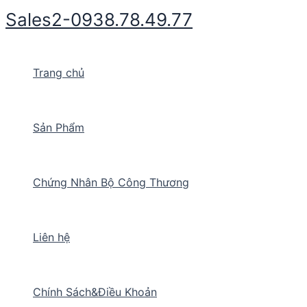
Nhảy
Sales2-0938.78.49.77
tới
nội
dung
Trang chủ
Sản Phẩm
Chứng Nhân Bộ Công Thương
Liên hệ
Chính Sách&Điều Khoản