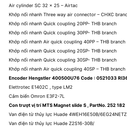
Air cylinder SC 32 x 25 – Airtac
Khớp nối nhanh Three way air connector – CHXC bran
Khớp nối nhanh Quick coupling 20PP- THB branch
Khớp nối nhanh Quick coupling 30PP- THB branch
Khớp nối nhanh Air quick coupling 40PP – THB branch
Khớp nối nhanh Quick coupling 20SP- THB branch
Khớp nối nhanh Quick coupling 30SP- THB branch
Khớp nối nhanh Air quick coupling 40SP – THB branch
Encoder Hengstler 400500U76 Code : 0521033 RI3
Elettrotec E1402C , type LM2
Cảm biến Omron E3F2-7L
Con trượt vị trí MTS Magnet slide S , PartNo. 252 182
Van điện từ thủy lực Huade 4WEH16E50B/6EG24NET
Van điện từ thủy lực Huade Z2S16-30B/