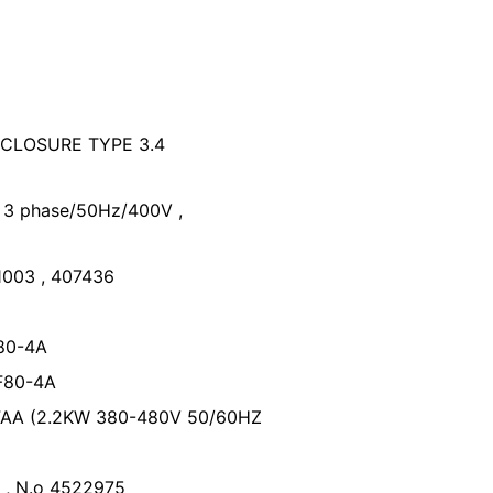
 ENCLOSURE TYPE 3.4
: 3 phase/50Hz/400V ,
1003 , 407436
F80-4A
F80-4A
FAA (2.2KW 380-480V 50/60HZ
0 , N.o 4522975