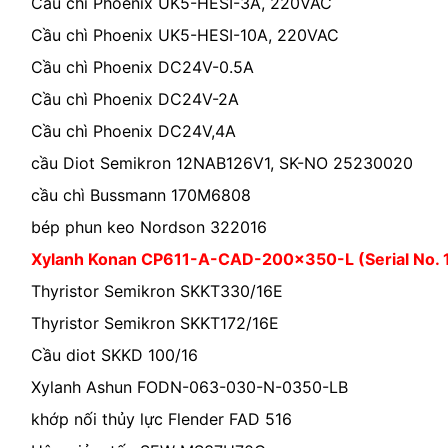
Cầu chì Phoenix UK5-HESI-3A, 220VAC
Cầu chì Phoenix UK5-HESI-10A, 220VAC
Cầu chì Phoenix DC24V-0.5A
Cầu chì Phoenix DC24V-2A
Cầu chì Phoenix DC24V,4A
cầu Diot Semikron 12NAB126V1, SK-NO 25230020
cầu chì Bussmann 170M6808
bép phun keo Nordson 322016
Xylanh Konan CP611-A-CAD-200×350-L (Serial No.
Thyristor Semikron SKKT330/16E
Thyristor Semikron SKKT172/16E
Cầu diot SKKD 100/16
Xylanh Ashun FODN-063-030-N-0350-LB
khớp nối thủy lực Flender FAD 516