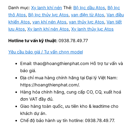
Danh mục:
Xy lanh khí nén
Thẻ:
Bộ lọc dầu Atos
,
Bộ lọc
thô Atos
,
Bộ lọc thủy lực Atos
,
van điện từ Atos
,
Van điều
khiển Atos
,
van khí nén Atos
,
van thủy lực Atos
,
Van tiết
lưu Atos
,
Xy lanh khí nén Atos
,
Xy lanh thủy lục Atos
Hotline tư vấn kỹ thuật:
0938.78.49.77
Yêu cầu báo giá / Tư vấn chọn model
Email: thao@hoangthienphat.com Hỗ trợ tư vấn và
báo giá.
Địa chỉ mua hàng chính hãng tại Đại lý Việt Nam:
https://hoangthienphat.com/.
Hàng hóa chính hãng, cung cấp CO, CQ, xuất hoá
đơn VAT đầy đủ.
Giao hàng toàn quốc, ưu tiên kho & leadtime cho
khách dự án.
Chế độ bảo hành uy tín hotline: 0938.78.49.77.