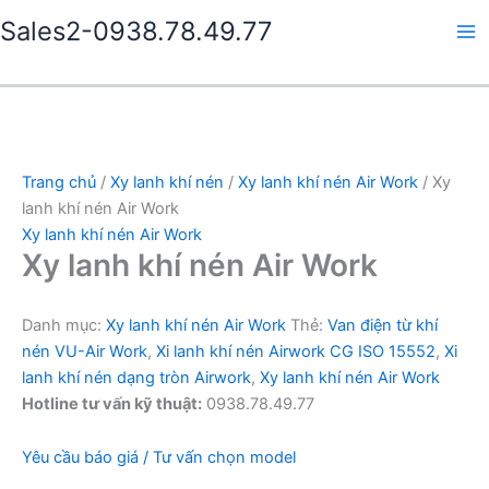
Nhảy
Sales2-0938.78.49.77
tới
Ma
nội
dung
Me
Trang chủ
/
Xy lanh khí nén
/
Xy lanh khí nén Air Work
/ Xy
lanh khí nén Air Work
Xy lanh khí nén Air Work
Xy lanh khí nén Air Work
Danh mục:
Xy lanh khí nén Air Work
Thẻ:
Van điện từ khí
nén VU-Air Work
,
Xi lanh khí nén Airwork CG ISO 15552
,
Xi
lanh khí nén dạng tròn Airwork
,
Xy lanh khí nén Air Work
Hotline tư vấn kỹ thuật:
0938.78.49.77
Yêu cầu báo giá / Tư vấn chọn model