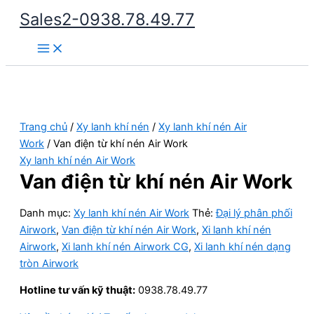
Nhảy
Sales2-0938.78.49.77
tới
Main
nội
Menu
dung
Trang chủ
/
Xy lanh khí nén
/
Xy lanh khí nén Air
Work
/ Van điện từ khí nén Air Work
Xy lanh khí nén Air Work
Van điện từ khí nén Air Work
Danh mục:
Xy lanh khí nén Air Work
Thẻ:
Đại lý phân phối
Airwork
,
Van điện từ khí nén Air Work
,
Xi lanh khí nén
Airwork
,
Xi lanh khí nén Airwork CG
,
Xi lanh khí nén dạng
tròn Airwork
Hotline tư vấn kỹ thuật:
0938.78.49.77