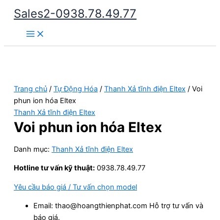
Nhảy
Sales2-0938.78.49.77
tới
Main
nội
Menu
dung
Trang chủ
/
Tự Động Hóa
/
Thanh Xả tĩnh điện Eltex
/ Voi
phun ion hóa Eltex
Thanh Xả tĩnh điện Eltex
Voi phun ion hóa Eltex
Danh mục:
Thanh Xả tĩnh điện Eltex
Hotline tư vấn kỹ thuật:
0938.78.49.77
Yêu cầu báo giá / Tư vấn chọn model
Email: thao@hoangthienphat.com Hỗ trợ tư vấn và
báo giá.