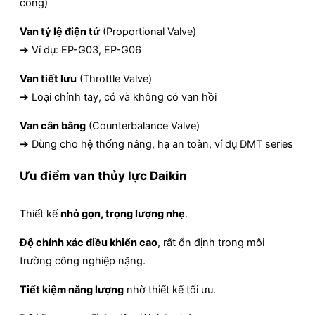
công)
Van tỷ lệ điện tử
(Proportional Valve)
➔ Ví dụ: EP-G03, EP-G06
Van tiết lưu
(Throttle Valve)
➔ Loại chỉnh tay, có và không có van hồi
Van cân bằng
(Counterbalance Valve)
➔ Dùng cho hệ thống nâng, hạ an toàn, ví dụ DMT series
Ưu điểm van thủy lực Daikin
Thiết kế
nhỏ gọn, trọng lượng nhẹ
.
Độ chính xác điều khiển cao
, rất ổn định trong môi
trường công nghiệp nặng.
Tiết kiệm năng lượng
nhờ thiết kế tối ưu.