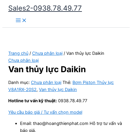
Nhảy
Sales2-0938.78.49.77
tới
Main
nội
Menu
dung
Trang chủ
/
Chưa phân loại
/ Van thủy lực Daikin
Chưa phân loại
Van thủy lực Daikin
Danh mục:
Chưa phân loại
Thẻ:
Bơm Piston Thủy lực
V8A1RX-20S2
,
Van thủy lực Daikin
Hotline tư vấn kỹ thuật:
0938.78.49.77
Yêu cầu báo giá / Tư vấn chọn model
Email: thao@hoangthienphat.com Hỗ trợ tư vấn và
báo giá.