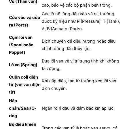
Vỏ (Thân van)
cao, bảo vệ các bộ phận bên trong.
Các lỗ nối ống dầu vào và ra, thường
Cửa vào và cửa
được ký hiệu như P (Pressure), T (Tank),
ra (Ports)
A, B (Actuator Ports).
Cụm lõi van
Dịch chuyển để điều hướng hoặc điều
(Spool hoặc
chỉnh dòng dầu thủy lực.
Poppet)
Đưa lõi van về vị trí trung tính khi không
Lò xo (Spring)
tác động.
Cuộn coil điện
Khi cấp điện, tạo từ trường kéo lõi van
từ (với van điện
dịch chuyển.
từ)
Nắp
chắn/Seal/O-
Ngăn rò rỉ dầu và đảm bảo kín áp lực.
ring
Bộ điều khiển
Trong các van tỷ lệ hoặc van servo, có