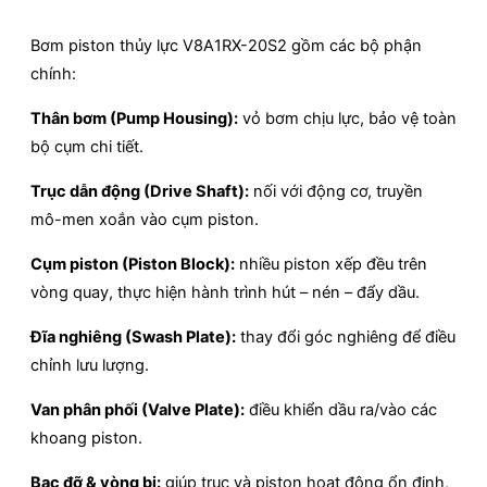
Bơm piston thủy lực V8A1RX-20S2 gồm các bộ phận
chính:
Thân bơm (Pump Housing):
vỏ bơm chịu lực, bảo vệ toàn
bộ cụm chi tiết.
Trục dẫn động (Drive Shaft):
nối với động cơ, truyền
mô-men xoắn vào cụm piston.
Cụm piston (Piston Block):
nhiều piston xếp đều trên
vòng quay, thực hiện hành trình hút – nén – đẩy dầu.
Đĩa nghiêng (Swash Plate):
thay đổi góc nghiêng để điều
chỉnh lưu lượng.
Van phân phối (Valve Plate):
điều khiển dầu ra/vào các
khoang piston.
Bạc đỡ & vòng bi:
giúp trục và piston hoạt động ổn định,