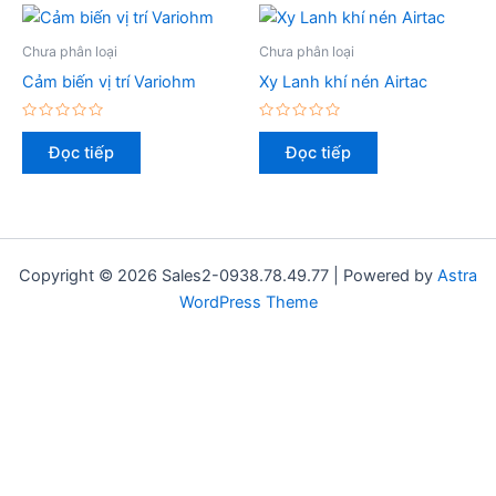
Chưa phân loại
Chưa phân loại
Cảm biến vị trí Variohm
Xy Lanh khí nén Airtac
Được
Được
xếp
xếp
Đọc tiếp
Đọc tiếp
hạng
hạng
0
0
5
5
sao
sao
Copyright © 2026 Sales2-0938.78.49.77 | Powered by
Astra
WordPress Theme