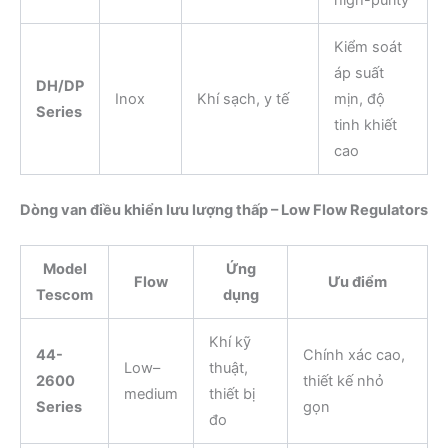
Kiểm soát
áp suất
DH/DP
Inox
Khí sạch, y tế
mịn, độ
Series
tinh khiết
cao
Dòng van điều khiển lưu lượng thấp – Low Flow Regulators
Model
Ứng
Flow
Ưu điểm
Tescom
dụng
Khí kỹ
44-
Chính xác cao,
Low–
thuật,
2600
thiết kế nhỏ
medium
thiết bị
Series
gọn
đo