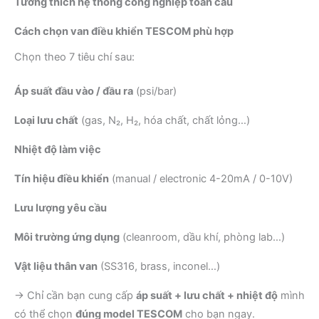
Tương thích hệ thống công nghiệp toàn cầu
Cách chọn van điều khiển TESCOM phù hợp
Chọn theo 7 tiêu chí sau:
Áp suất đầu vào / đầu ra
(psi/bar)
Loại lưu chất
(gas, N₂, H₂, hóa chất, chất lỏng…)
Nhiệt độ làm việc
Tín hiệu điều khiển
(manual / electronic 4-20mA / 0-10V)
Lưu lượng yêu cầu
Môi trường ứng dụng
(cleanroom, dầu khí, phòng lab…)
Vật liệu thân van
(SS316, brass, inconel…)
→ Chỉ cần bạn cung cấp
áp suất + lưu chất + nhiệt độ
mình
có thể chọn
đúng model TESCOM
cho bạn ngay.