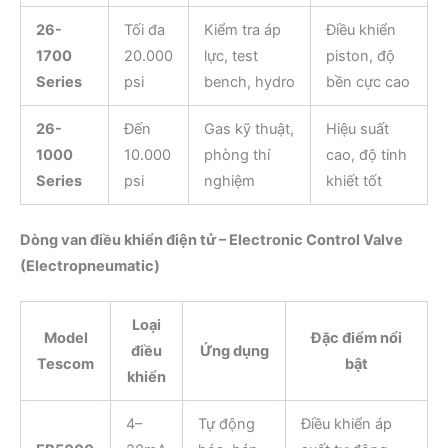
26-
Tối đa
Kiểm tra áp
Điều khiển
1700
20.000
lực, test
piston, độ
Series
psi
bench, hydro
bền cực cao
26-
Đến
Gas kỹ thuật,
Hiệu suất
1000
10.000
phòng thí
cao, độ tinh
Series
psi
nghiệm
khiết tốt
Dòng van điều khiển điện tử – Electronic Control Valve
(Electropneumatic)
Loại
Model
Đặc điểm nổi
điều
Ứng dụng
Tescom
bật
khiển
4–
Tự động
Điều khiển áp