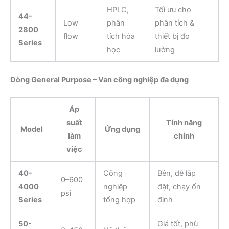
HPLC,
Tối ưu cho
44-
Low
phân
phân tích &
2800
flow
tích hóa
thiết bị đo
Series
học
lường
Dòng General Purpose – Van công nghiệp đa dụng
Áp
suất
Tính năng
Model
Ứng dụng
làm
chính
việc
40-
Công
Bền, dễ lắp
0–600
4000
nghiệp
đặt, chạy ổn
psi
Series
tổng hợp
định
50-
Giá tốt, phù