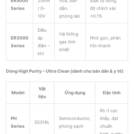
ER5000
20mA
hóa, bán
suất tự động,
Series
/ 0–
dẫn,
độ chính xác
10V
phòng lab
±0.1%
Điều
Hệ thống
ER3000
áp
Nhỏ gọn, phản
gas tinh
Series
điện –
hồi nhanh
khiết
khí
Dòng High Purity – Ultra Clean (dành cho bán dẫn & y tế)
Vật
Model
Ứng dụng
Đặc tính
liệu
Rò rỉ cực
PH
Semiconductor,
thấp, đạt
SS316L
Series
phòng sạch
chuẩn
high-purity