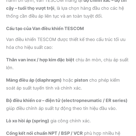
hành ổn định, van TESCOM mang lại
độ chính xác – độ tin
cậy – tuổi thọ vượt trội
, là lựa chọn hàng đầu cho các hệ
thống cần điều áp liên tục và an toàn tuyệt đối.
Cấu tạo của Van điều khiển TESCOM
Van điều khiển TESCOM được thiết kế theo cấu trúc tối ưu
hóa cho hiệu suất cao:
Thân van inox / hợp kim đặc biệt
chịu ăn mòn, chịu áp suất
lớn.
Màng điều áp (diaphragm)
hoặc
piston
cho phép kiểm
soát áp suất tuyến tính và chính xác.
Bộ điều khiển cơ – điện tử (electropneumatic / ER series)
giúp điều chỉnh áp suất tự động theo tín hiệu đầu vào.
Lò xo hồi áp (spring)
gia công chính xác.
Cổng kết nối chuẩn NPT / BSP / VCR
phù hợp nhiều hệ