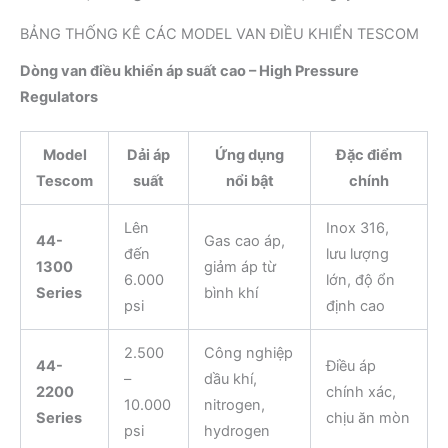
BẢNG THỐNG KÊ CÁC MODEL VAN ĐIỀU KHIỂN TESCOM
Dòng van điều khiển áp suất cao – High Pressure
Regulators
Model
Dải áp
Ứng dụng
Đặc điểm
Tescom
suất
nổi bật
chính
Lên
Inox 316,
44-
Gas cao áp,
đến
lưu lượng
1300
giảm áp từ
6.000
lớn, độ ổn
Series
bình khí
psi
định cao
2.500
Công nghiệp
44-
Điều áp
–
dầu khí,
2200
chính xác,
10.000
nitrogen,
Series
chịu ăn mòn
psi
hydrogen