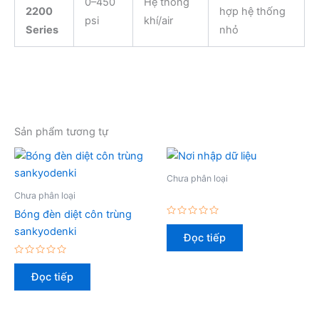
0–450
Hệ thống
2200
hợp hệ thống
psi
khí/air
Series
nhỏ
Sản phẩm tương tự
Chưa phân loại
Chưa phân loại
Bóng đèn diệt côn trùng
Được
sankyodenki
xếp
Đọc tiếp
hạng
0
5
Được
sao
xếp
Đọc tiếp
hạng
0
5
sao