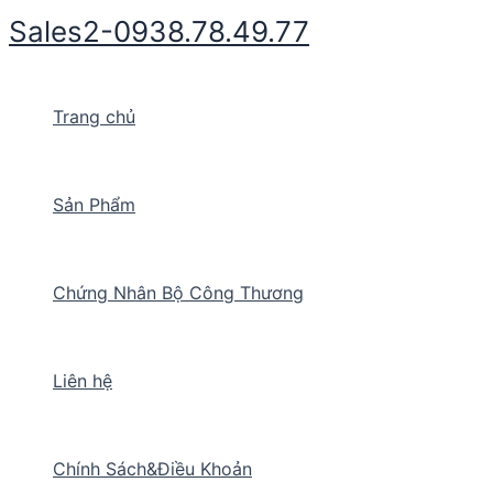
Nhảy
Sales2-0938.78.49.77
tới
nội
dung
Trang chủ
Sản Phẩm
Chứng Nhân Bộ Công Thương
Liên hệ
Chính Sách&Điều Khoản