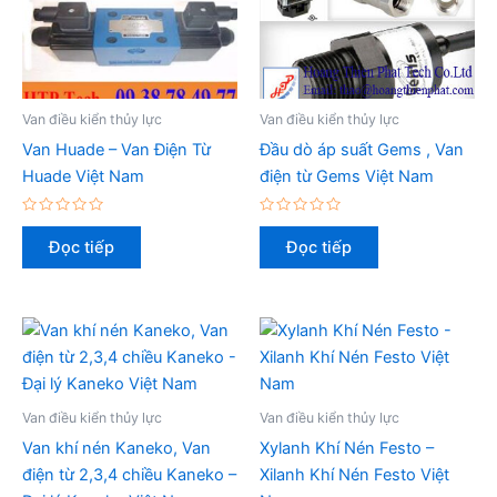
Van điều kiển thủy lực
Van điều kiển thủy lực
Van Huade – Van Điện Từ
Đầu dò áp suất Gems , Van
Huade Việt Nam
điện từ Gems Việt Nam
Được
Được
xếp
xếp
Đọc tiếp
Đọc tiếp
hạng
hạng
0
0
5
5
sao
sao
Van điều kiển thủy lực
Van điều kiển thủy lực
Van khí nén Kaneko, Van
Xylanh Khí Nén Festo –
điện từ 2,3,4 chiều Kaneko –
Xilanh Khí Nén Festo Việt