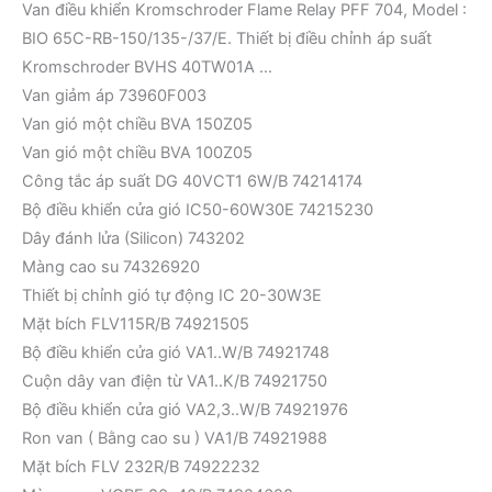
Van điều khiển Kromschroder Flame Relay PFF 704, Model :
BIO 65C-RB-150/135-/37/E. Thiết bị điều chỉnh áp suất
Kromschroder BVHS 40TW01A …
Van giảm áp 73960F003
Van gió một chiều BVA 150Z05
Van gió một chiều BVA 100Z05
Công tắc áp suất DG 40VCT1 6W/B 74214174
Bộ điều khiển cửa gió IC50-60W30E 74215230
Dây đánh lửa (Silicon) 743202
Màng cao su 74326920
Thiết bị chỉnh gió tự động IC 20-30W3E
Mặt bích FLV115R/B 74921505
Bộ điều khiển cửa gió VA1..W/B 74921748
Cuộn dây van điện từ VA1..K/B 74921750
Bộ điều khiển cửa gió VA2,3..W/B 74921976
Ron van ( Bằng cao su ) VA1/B 74921988
Mặt bích FLV 232R/B 74922232