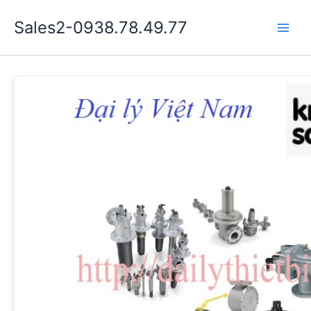
Nhảy
Sales2-0938.78.49.77
tới
Main
nội
dung
Men