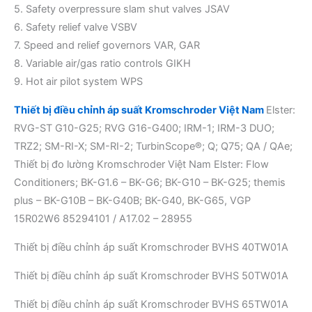
5. Safety overpressure slam shut valves JSAV
6. Safety relief valve VSBV
7. Speed and relief governors VAR, GAR
8. Variable air/gas ratio controls GIKH
9. Hot air pilot system WPS
Thiết bị điều chỉnh áp suất Kromschroder Việt Nam
Elster:
RVG-ST G10-G25; RVG G16-G400; IRM-1; IRM-3 DUO;
TRZ2; SM-RI-X; SM-RI-2; TurbinScope®; Q; Q75; QA / QAe;
Thiết bị đo lường Kromschroder Việt Nam Elster: Flow
Conditioners; BK-G1.6 – BK-G6; BK-G10 – BK-G25; themis
plus – BK-G10B – BK-G40B; BK-G40, BK-G65, VGP
15R02W6 85294101 / A17.02 – 28955
Thiết bị điều chỉnh áp suất Kromschroder BVHS 40TW01A
Thiết bị điều chỉnh áp suất Kromschroder BVHS 50TW01A
Thiết bị điều chỉnh áp suất Kromschroder BVHS 65TW01A