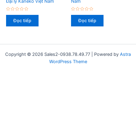
Đại lý Kaneko Việt Nam
Nam
Được
Được
xếp
xếp
Đọc tiếp
Đọc tiếp
hạng
hạng
0
0
5
5
sao
sao
Copyright © 2026 Sales2-0938.78.49.77 | Powered by
Astra
WordPress Theme