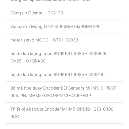
Động cơ Oriental UDK2120
Van servo Moog G761-3003B/H19J0GM4VPL
motor servo MOOG – G761-3003B
bộ đo lưu lượng nước BURKERT S030 – 423982B
DN25 – G1 BRASS
bộ đo lưu lượng nước BURKERT 8035 – 423918J
Bộ mã hóa quay Encoder BEI Sensors MHM510-PROF-
005. PN: MHM5-DPC1B-1213-C100-H3P
Thiết bị Absolute Encoder MHM5-DPB1B-1213-C100-
0CC