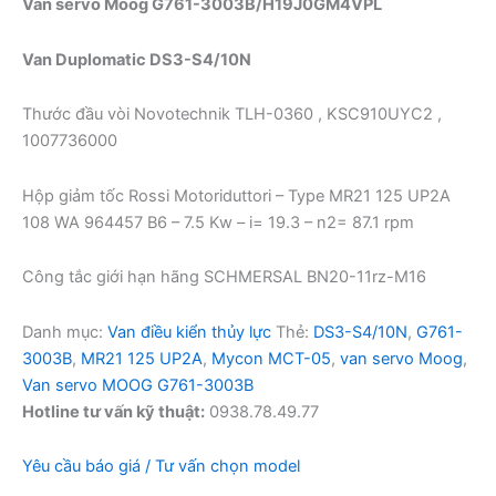
Van servo Moog G761-3003B/H19J0GM4VPL
Van Duplomatic DS3-S4/10N
Thước đầu vòi Novotechnik TLH-0360 , KSC910UYC2 ,
1007736000
Hộp giảm tốc Rossi Motoriduttori – Type MR21 125 UP2A
108 WA 964457 B6 – 7.5 Kw – i= 19.3 – n2= 87.1 rpm
Công tắc giới hạn hãng SCHMERSAL BN20-11rz-M16
Danh mục:
Van điều kiển thủy lực
Thẻ:
DS3-S4/10N
,
G761-
3003B
,
MR21 125 UP2A
,
Mycon MCT-05
,
van servo Moog
,
Van servo MOOG G761-3003B
Hotline tư vấn kỹ thuật:
0938.78.49.77
Yêu cầu báo giá / Tư vấn chọn model