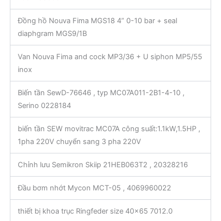
Đồng hồ Nouva Fima MGS18 4” 0-10 bar + seal
diaphgram MGS9/1B
Van Nouva Fima and cock MP3/36 + U siphon MP5/55
inox
Biến tần SewD-76646 , typ MC07A011-2B1-4-10 ,
Serino 0228184
biến tần SEW movitrac MC07A công suất:1.1kW,1.5HP ,
1pha 220V chuyển sang 3 pha 220V
Chỉnh lưu Semikron Skiip 21HEB063T2 , 20328216
Đầu bơm nhớt Mycon MCT-05 , 4069960022
thiết bị khoa trục Ringfeder size 40×65 7012.0