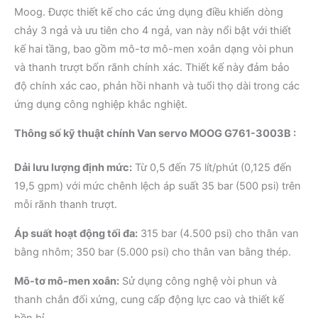
Moog. Được thiết kế cho các ứng dụng điều khiển dòng
chảy 3 ngả và ưu tiên cho 4 ngả, van này nổi bật với thiết
kế hai tầng, bao gồm mô-tơ mô-men xoắn dạng vòi phun
và thanh trượt bốn rãnh chính xác. Thiết kế này đảm bảo
độ chính xác cao, phản hồi nhanh và tuổi thọ dài trong các
ứng dụng công nghiệp khắc nghiệt.
Thông số kỹ thuật chính Van servo MOOG G761-3003B :
Dải lưu lượng định mức:
Từ 0,5 đến 75 lít/phút (0,125 đến
19,5 gpm) với mức chênh lệch áp suất 35 bar (500 psi) trên
mỗi rãnh thanh trượt.
Áp suất hoạt động tối đa:
315 bar (4.500 psi) cho thân van
bằng nhôm; 350 bar (5.000 psi) cho thân van bằng thép.
Mô-tơ mô-men xoắn:
Sử dụng công nghệ vòi phun và
thanh chắn đối xứng, cung cấp động lực cao và thiết kế
bền bỉ.