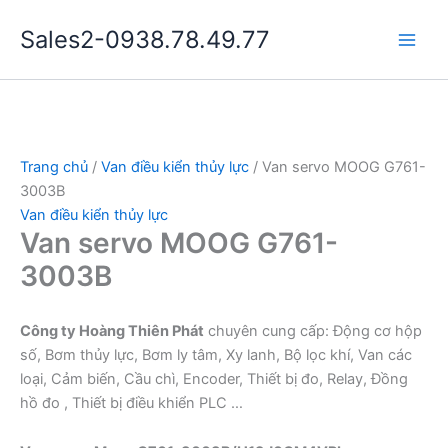
Nhảy
Sales2-0938.78.49.77
tới
Main
nội
dung
Men
Trang chủ
/
Van điều kiển thủy lực
/ Van servo MOOG G761-
3003B
Van điều kiển thủy lực
Van servo MOOG G761-
3003B
Công ty Hoàng Thiên Phát
chuyên cung cấp: Động cơ hộp
số, Bơm thủy lực, Bơm ly tâm, Xy lanh, Bộ lọc khí, Van các
loại, Cảm biến, Cầu chì, Encoder, Thiết bị đo, Relay, Đồng
hồ đo , Thiết bị điều khiển PLC …