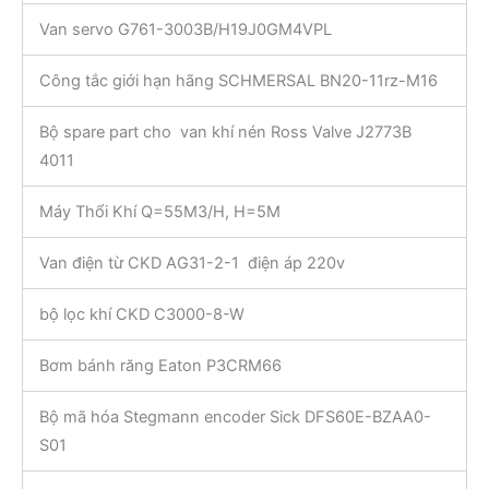
Van servo G761-3003B/H19J0GM4VPL
Công tắc giới hạn hãng SCHMERSAL BN20-11rz-M16
Bộ spare part cho van khí nén Ross Valve J2773B
4011
Máy Thổi Khí Q=55M3/H, H=5M
Van điện từ CKD AG31-2-1 điện áp 220v
bộ lọc khí CKD C3000-8-W
Bơm bánh răng Eaton P3CRM66
Bộ mã hóa Stegmann encoder Sick DFS60E-BZAA0-
S01