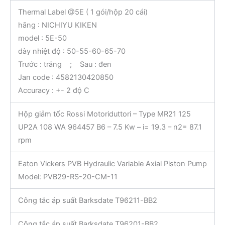
Thermal Label @5E ( 1 gói/hộp 20 cái)
hãng : NICHIYU KIKEN
model : 5E-50
dày nhiệt độ : 50-55-60-65-70
Trước : trắng ; Sau : đen
Jan code : 4582130420850
Accuracy : +- 2 độ C
Hộp giảm tốc Rossi Motoriduttori – Type MR21 125
UP2A 108 WA 964457 B6 – 7.5 Kw – i= 19.3 – n2= 87.1
rpm
Eaton Vickers PVB Hydraulic Variable Axial Piston Pump
Model: PVB29-RS-20-CM-11
Công tắc áp suất Barksdate T96211-BB2
Công tắc áp suất Barksdate T96201-BB2