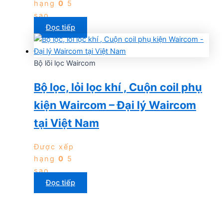
hạng
0
5
sao
Đọc tiếp
Bộ lõi lọc Waircom
Bộ lọc, lỏi lọc khí , Cuộn coil phụ
kiện Waircom – Đại lý Waircom
tại Việt Nam
Được xếp
hạng
0
5
sao
Đọc tiếp