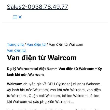
Nhảy
Sales2-0938.78.49.77
tới
Main
nội
Menu
dung
Trang chủ
/
Van điện từ
/ Van điện từ Waircom
Van điện từ
Van điện từ Waircom
Đại lý Waircom tại Việt Nam – Van điện từ Waircom – Xy
lanh khí nén Waircom
Waircom
chuyên gia về CPU Cylinder ( xi lanh) Waircom ,
Xy lanh khí nén Waircom, van khí nén Waircom, van điện
từ Waircom , Cuộn coil Waircom, bộ lọc Waircom, lỏi lọc
khí Waircom và các phụ kiện Waircom …