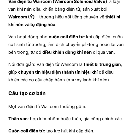
Van điện từ Waircom (Waircom Solenoid Valve)
là loại
van khí nén điều khiển bằng điện từ, sản xuất bởi
Waircom (Ý)
– thương hiệu nổi tiếng chuyên về
thiết bị
khí nén và tự động hóa
.
Van hoạt động nhờ
cuộn coil điện từ
: khi cấp điện, cuộn
coil sinh từ trường, làm dịch chuyển pít-tông hoặc lõi van
bên trong, từ đó
điều khiển dòng khí nén
đi qua van.
Nói đơn giản: Van điện từ Waircom là
thiết bị trung gian
,
giúp
chuyển tín hiệu điện thành tín hiệu khí
để điều
khiển các cơ cấu chấp hành (như xy lanh khí nén).
Cấu tạo cơ bản
Một van điện từ Waircom thường gồm:
Thân van
: hợp kim nhôm hoặc thép, gia công chính xác.
Cuộn coil điện từ
: tạo lực hút khi cấp điện.