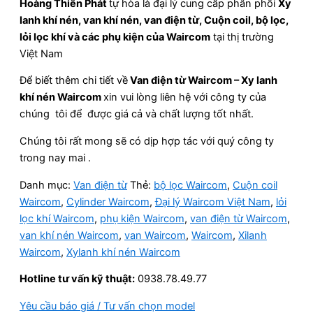
Hoàng Thiên Phát
tự hòa là đại lý cung cấp phân phối
Xy
lanh khí nén, van khí nén, van điện từ, Cuộn coil, bộ lọc,
lỏi lọc khí và các phụ kiện của Waircom
tại thị trường
Việt Nam
Để biết thêm chi tiết về
Van điện từ Waircom – Xy lanh
khí nén Waircom
xin vui lòng liên hệ với công ty của
chúng tôi để được giá cả và chất lượng tốt nhất.
Chúng tôi rất mong sẽ có dịp hợp tác với quý công ty
trong nay mai .
Danh mục:
Van điện từ
Thẻ:
bộ lọc Waircom
,
Cuộn coil
Waircom
,
Cylinder Waircom
,
Đại lý Waircom Việt Nam
,
lỏi
lọc khí Waircom
,
phụ kiện Waircom
,
van điện từ Waircom
,
van khí nén Waircom
,
van Waircom
,
Waircom
,
Xilanh
Waircom
,
Xylanh khí nén Waircom
Hotline tư vấn kỹ thuật:
0938.78.49.77
Yêu cầu báo giá / Tư vấn chọn model