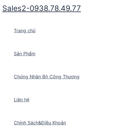
Nhảy
Sales2-0938.78.49.77
tới
nội
dung
Trang chủ
Sản Phẩm
Chứng Nhân Bộ Công Thương
Liên hệ
Chính Sách&Điều Khoản