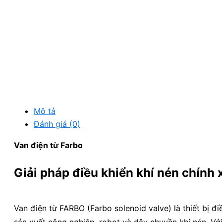
Mô tả
Đánh giá (0)
Van điện từ Farbo
Giải pháp điều khiển khí nén chính
Van điện từ FARBO (Farbo solenoid valve) là thiết bị đ
sản xuất công nghiệp, robot và dây chuyền khí nén. Với