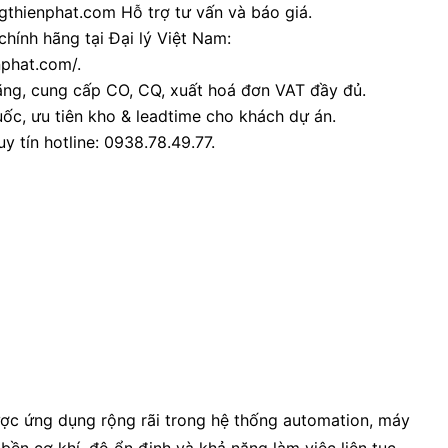
thienphat.com Hỗ trợ tư vấn và báo giá.
chính hãng tại Đại lý Việt Nam:
nphat.com/.
ãng, cung cấp CO, CQ, xuất hoá đơn VAT đầy đủ.
ốc, ưu tiên kho & leadtime cho khách dự án.
y tín hotline: 0938.78.49.77.
được ứng dụng rộng rãi trong hệ thống automation, máy
bền cơ khí, độ ổn định và khả năng làm việc liên tục