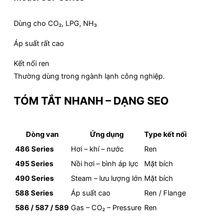
Dùng cho CO₂, LPG, NH₃
Áp suất rất cao
Kết nối ren
Thường dùng trong ngành lạnh công nghiệp.
TÓM TẮT NHANH – DẠNG SEO
Dòng van
Ứng dụng
Type kết nối
486 Series
Hơi – khí – nước
Ren
495 Series
Nồi hơi – bình áp lực
Mặt bích
490 Series
Steam – lưu lượng lớn
Mặt bích
588 Series
Áp suất cao
Ren / Flange
586 / 587 / 589
Gas – CO₂ – Pressure
Ren