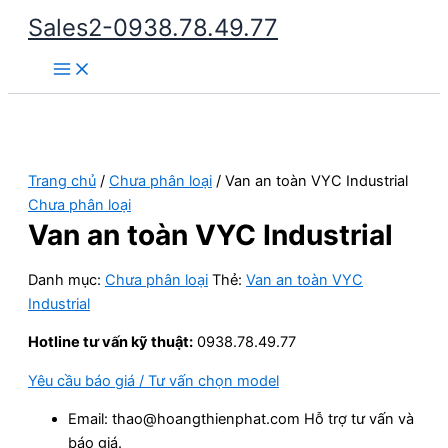
Nhảy
Sales2-0938.78.49.77
tới
Main
nội
Menu
dung
Trang chủ
/
Chưa phân loại
/ Van an toàn VYC Industrial
Chưa phân loại
Van an toàn VYC Industrial
Danh mục:
Chưa phân loại
Thẻ:
Van an toàn VYC
Industrial
Hotline tư vấn kỹ thuật:
0938.78.49.77
Yêu cầu báo giá / Tư vấn chọn model
Email: thao@hoangthienphat.com Hỗ trợ tư vấn và
báo giá.