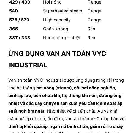
429 / 430
Hơi nóng
Flange
540
Superheated steam
Flange
578 / 579
High capacity
Flange
365
Chân không
Ren
337 / 338
Nước nóng – nhiệt
Ren
ỨNG DỤNG VAN AN TOÀN VYC
INDUSTRIAL
Van an toàn VYC Industrial được ứng dụng rộng rãi trong
các hệ thống
hơi nóng (steam), nồi hơi công nghiệp,
bình áp lực, bồn chứa khí, hệ thống khí nén, đường ống
nhiệt và các dây chuyền sản xuất yêu cầu kiểm soát áp
suất nghiêm ngặt
. Nhờ thiết kế chuẩn châu Âu và khả
năng xả áp nhanh, ổn định, van an toàn VYC giúp
bảo vệ
thiết bị khỏi quá áp, ngăn nổ bình chứa, giảm rủi ro cháy