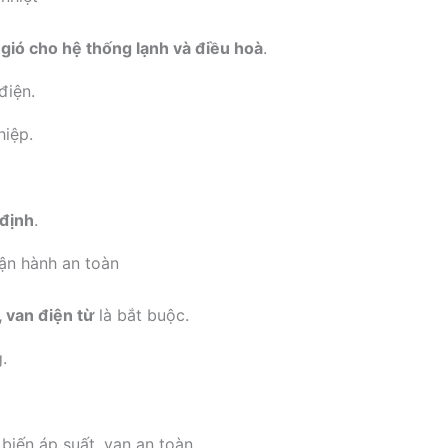
 gió cho hệ thống lạnh và điều hoà
.
điện.
hiệp.
 định
.
vận hành an toàn
s, van điện từ
là bắt buộc.
.
 biến áp suất, van an toàn.