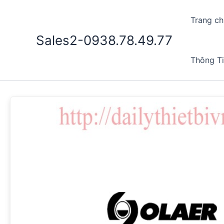
Nhảy
tới
Trang ch
nội
Sales2-0938.78.49.77
dung
Thông T