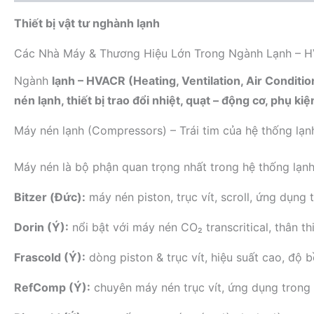
Thiết bị vật tư nghành lạnh
Các Nhà Máy & Thương Hiệu Lớn Trong Ngành Lạnh – 
Ngành
lạnh – HVACR (Heating, Ventilation, Air Conditio
nén lạnh, thiết bị trao đổi nhiệt, quạt – động cơ, phụ kiệ
Máy nén lạnh (Compressors) – Trái tim của hệ thống lạn
Máy nén là bộ phận quan trọng nhất trong hệ thống lạnh,
Bitzer (Đức):
máy nén piston, trục vít, scroll, ứng dụng
Dorin (Ý):
nổi bật với máy nén CO₂ transcritical, thân th
Frascold (Ý):
dòng piston & trục vít, hiệu suất cao, độ b
RefComp (Ý):
chuyên máy nén trục vít, ứng dụng trong 