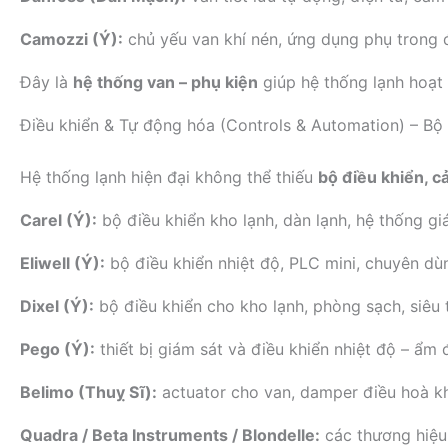
Camozzi (Ý):
chủ yếu van khí nén, ứng dụng phụ trong đi
Đây là
hệ thống van – phụ kiện
giúp hệ thống lạnh hoạ
Điều khiển & Tự động hóa (Controls & Automation) – Bộ
Hệ thống lạnh hiện đại không thể thiếu
bộ điều khiển, c
Carel (Ý):
bộ điều khiển kho lạnh, dàn lạnh, hệ thống gi
Eliwell (Ý):
bộ điều khiển nhiệt độ, PLC mini, chuyên dùng
Dixel (Ý):
bộ điều khiển cho kho lạnh, phòng sạch, siêu t
Pego (Ý):
thiết bị giám sát và điều khiển nhiệt độ – ẩm 
Belimo (Thuỵ Sĩ):
actuator cho van, damper điều hoà kh
Quadra / Beta Instruments / Blondelle:
các thương hiệu 