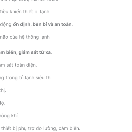
ều khiển thiết bị lạnh.
t động
ổn định, bền bỉ và an toàn
.
 não của hệ thống lạnh
ảm biến, giám sát từ xa
.
ám sát toàn diện.
 trong tủ lạnh siêu thị.
hị.
độ.
ông khí.
thiết bị phụ trợ đo lường, cảm biến.