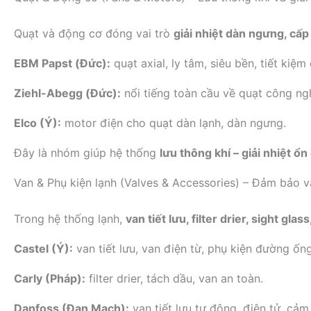
Quạt và động cơ đóng vai trò
giải nhiệt dàn ngưng, cấp
EBM Papst (Đức):
quạt axial, ly tâm, siêu bền, tiết kiệm 
Ziehl-Abegg (Đức):
nổi tiếng toàn cầu về quạt công ng
Elco (Ý):
motor điện cho quạt dàn lạnh, dàn ngưng.
Đây là nhóm giúp hệ thống
lưu thông khí – giải nhiệt ổn
Van & Phụ kiện lạnh (Valves & Accessories) – Đảm bảo 
Trong hệ thống lạnh,
van tiết lưu, filter drier, sight glas
Castel (Ý):
van tiết lưu, van điện từ, phụ kiện đường ống
Carly (Pháp):
filter drier, tách dầu, van an toàn.
Danfoss (Đan Mạch):
van tiết lưu tự động, điện tử, cảm