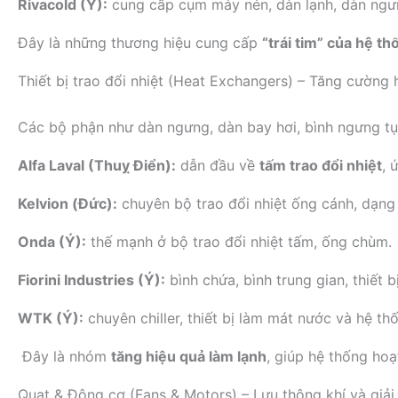
Rivacold (Ý):
cung cấp cụm máy nén, dàn lạnh, dàn ngưng
Đây là những thương hiệu cung cấp
“trái tim” của hệ th
Thiết bị trao đổi nhiệt (Heat Exchangers) – Tăng cường h
Các bộ phận như dàn ngưng, dàn bay hơi, bình ngưng t
Alfa Laval (Thuỵ Điển):
dẫn đầu về
tấm trao đổi nhiệt
, 
Kelvion (Đức):
chuyên bộ trao đổi nhiệt ống cánh, dạng
Onda (Ý):
thế mạnh ở bộ trao đổi nhiệt tấm, ống chùm.
Fiorini Industries (Ý):
bình chứa, bình trung gian, thiết bị
WTK (Ý):
chuyên chiller, thiết bị làm mát nước và hệ t
Đây là nhóm
tăng hiệu quả làm lạnh
, giúp hệ thống hoạ
Quạt & Động cơ (Fans & Motors) – Lưu thông khí và giải 