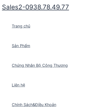
Nhảy
Sales2-0938.78.49.77
tới
nội
dung
Trang chủ
Sản Phẩm
Chứng Nhân Bộ Công Thương
Liên hệ
Chính Sách&Điều Khoản