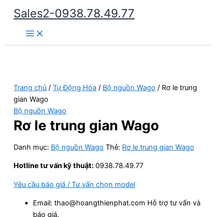
Nhảy
Sales2-0938.78.49.77
tới
Main
nội
Menu
dung
Trang chủ
/
Tự Động Hóa
/
Bộ nguồn Wago
/ Rơ le trung
gian Wago
Bộ nguồn Wago
Rơ le trung gian Wago
Danh mục:
Bộ nguồn Wago
Thẻ:
Rơ le trung gian Wago
Hotline tư vấn kỹ thuật:
0938.78.49.77
Yêu cầu báo giá / Tư vấn chọn model
Email: thao@hoangthienphat.com Hỗ trợ tư vấn và
báo giá.