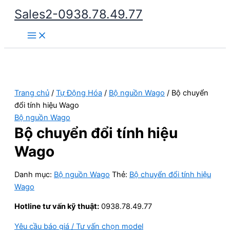
Nhảy
Sales2-0938.78.49.77
tới
Main
nội
Menu
dung
Trang chủ
/
Tự Động Hóa
/
Bộ nguồn Wago
/ Bộ chuyển
đổi tính hiệu Wago
Bộ nguồn Wago
Bộ chuyển đổi tính hiệu
Wago
Danh mục:
Bộ nguồn Wago
Thẻ:
Bộ chuyển đổi tính hiệu
Wago
Hotline tư vấn kỹ thuật:
0938.78.49.77
Yêu cầu báo giá / Tư vấn chọn model