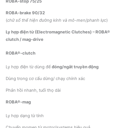
ROBA-stop 75/25
ROBA-brake 90/32
(
chữ số thể hiện đường kính và mô-men/phanh lực
)
Ly hợp điện từ (Electromagnetic Clutches) – ROBA®
clutch / mag-drive
ROBA®-clutch
Ly hợp điện từ dùng để
đóng/ngắt truyền động
Dùng trong cơ cấu dừng/ chạy chính xác
Phản hồi nhanh, tuổi thọ dài
ROBA®-mag
Ly hợp dạng từ tính
Chuyển momen từ motor/systems hiệu quả