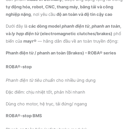
tự động hóa, robot, CNC, thang máy, băng tải và công
nghiệp nặng
, nơi yêu cầu
độ an toàn và độ tin cậy cao
Dưới đây là
các dòng model
phanh điện từ
,
phanh an toàn
,
và
ly hợp điện từ
(electromagnetic clutches/brakes)
phổ
biến của
mayr®
— hãng dẫn đầu về an toàn truyền động:
Phanh điện từ / phanh an toàn (Brakes) – ROBA® series
ROBA®-stop
Phanh điện từ tiêu chuẩn
cho nhiều ứng dụng
Đặc điểm: chịu nhiệt tốt, phản hồi nhanh
Dùng cho motor, hệ trục, tải đứng/ ngang
ROBA®-stop BMS