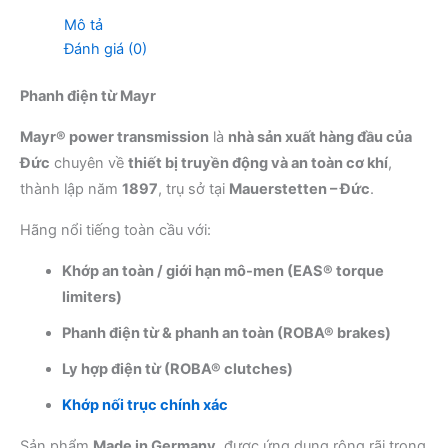
Mô tả
Đánh giá (0)
Phanh điện từ Mayr
Mayr® power transmission
là
nhà sản xuất hàng đầu của
Đức
chuyên về
thiết bị truyền động và an toàn cơ khí
,
thành lập năm
1897
, trụ sở tại
Mauerstetten – Đức
.
Hãng nổi tiếng toàn cầu với:
Khớp an toàn / giới hạn mô-men (EAS® torque
limiters)
Phanh điện từ & phanh an toàn (ROBA® brakes)
Ly hợp điện từ (ROBA® clutches)
Khớp nối trục chính xác
Sản phẩm
Made in Germany
, được ứng dụng rộng rãi trong