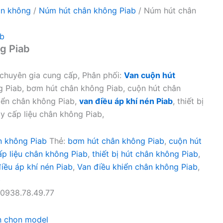
ân không
/
Núm hút chân không Piab
/ Núm hút chân
ab
g Piab
m chuyên gia cung cấp, Phân phối:
Van cuộn hút
 Piab, bơm hút chân không Piab, cuộn hút chân
iển chân không Piab,
van điều áp khí nén Piab
, thiết bị
y cấp liệu chân không Piab,
n không Piab
Thẻ:
bơm hút chân không Piab
,
cuộn hút
p liệu chân không Piab
,
thiết bị hút chân không Piab
,
iều áp khí nén Piab
,
Van điều khiển chân không Piab
,
b
0938.78.49.77
n chọn model