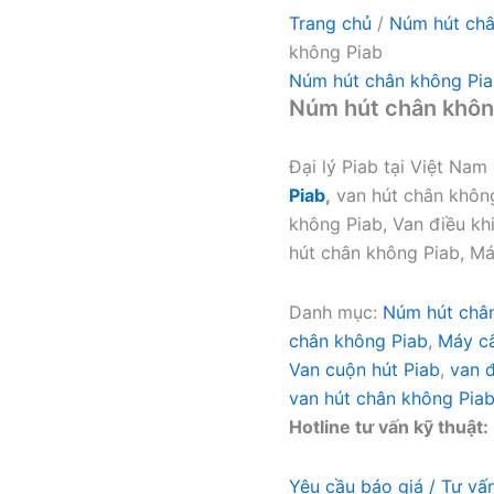
Trang chủ
/
Núm hút ch
không Piab
Núm hút chân không Pi
Núm hút chân khôn
Đại lý Piab tại Việt Na
Piab
,
van hút chân không
không Piab, Van điều kh
hút chân không Piab, Má
Danh mục:
Núm hút châ
chân không Piab
,
Máy cấ
Van cuộn hút Piab
,
van đ
van hút chân không Pia
Hotline tư vấn kỹ thuật:
Yêu cầu báo giá / Tư vấ