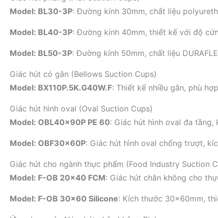
Model: BL30-3P
: Đường kính 30mm, chất liệu polyuret
Model: BL40-3P
: Đường kính 40mm, thiết kế với độ cứ
Model: BL50-3P
: Đường kính 50mm, chất liệu DURAFLEX
Giác hút có gân (Bellows Suction Cups)
Model: BX110P.5K.G40W.F
: Thiết kế nhiều gân, phù h
Giác hút hình oval (Oval Suction Cups)
Model: OBL40x90P PE 60
: Giác hút hình oval đa tầng
Model: OBF30x60P
: Giác hút hình oval chống trượt, 
Giác hút cho ngành thực phẩm (Food Industry Suction 
Model: F-OB 20×40 FCM
: Giác hút chân không cho thự
Model: F-OB 30×60 Silicone
: Kích thước 30x60mm, thi