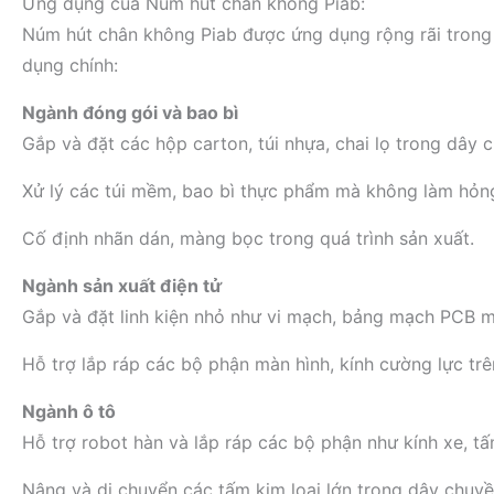
Ứng dụng của Núm hút chân không Piab:
Núm hút chân không Piab được ứng dụng rộng rãi trong n
dụng chính:
Ngành đóng gói và bao bì
Gắp và đặt các hộp carton, túi nhựa, chai lọ trong dây 
Xử lý các túi mềm, bao bì thực phẩm mà không làm hỏn
Cố định nhãn dán, màng bọc trong quá trình sản xuất.
Ngành sản xuất điện tử
Gắp và đặt linh kiện nhỏ như vi mạch, bảng mạch PCB m
Hỗ trợ lắp ráp các bộ phận màn hình, kính cường lực trên
Ngành ô tô
Hỗ trợ robot hàn và lắp ráp các bộ phận như kính xe, tấ
Nâng và di chuyển các tấm kim loại lớn trong dây chuyề