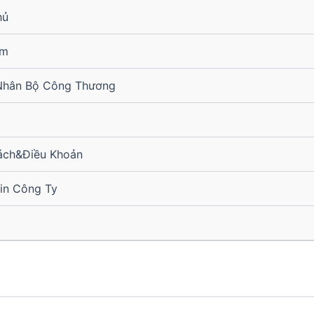
hủ
ẩm
Nhân Bộ Công Thương
ách&Điều Khoản
in Công Ty