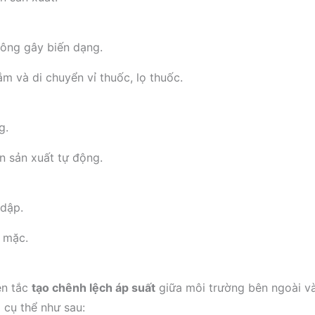
ông gây biến dạng.
 và di chuyển vỉ thuốc, lọ thuốc.
g.
ền sản xuất tự động.
 dập.
 mặc.
ên tắc
tạo chênh lệch áp suất
giữa môi trường bên ngoài và
 cụ thể như sau: