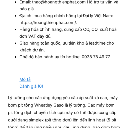
Email: thao@hoangthienphat.com Hỗ trợ tư vấn và
báo giá.
Địa chỉ mua hàng chính hãng tại Đại lý Việt Nam:
https://hoangthienphat.com/.
Hàng hóa chính hãng, cung cấp CO, CQ, xuất hoá
đơn VAT đầy đủ.
Giao hàng toàn quốc, ưu tiên kho & leadtime cho
khách dự án.
Chế độ bảo hành uy tín hotline: 0938.78.49.77.
Mô tả
Đánh giá (0)
Lý tưởng cho các ứng dụng yêu cầu áp suất xả cao, máy
bơm pit tông Wheatley Gaso là lý tưởng. Các máy bơm
pit tông dịch chuyển tích cực này có thể được cung cấp
dưới dạng simplex (pit tông đơn) lên đến linh hoạt (5 pit
tông) để đáp ứng nhiều nhu cầu ứng dụng, bao gồm bơm